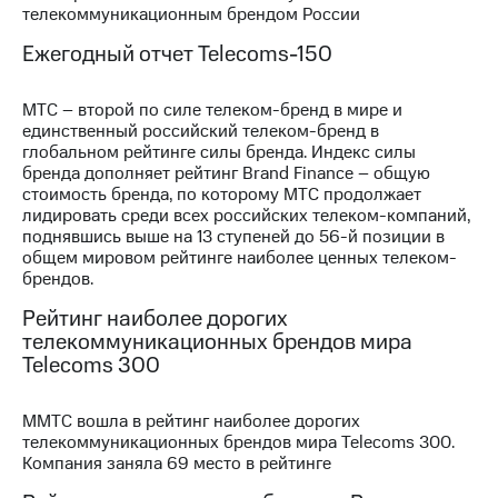
телекоммуникационным брендом России
МТС
Ежегодный отчет Telecoms-150
о технологиях
Достижения
МТС – второй по силе телеком-бренд в мире и
единственный российский телеком-бренд в
Интервью
глобальном рейтинге силы бренда. Индекс силы
бренда дополняет рейтинг Brand Finance – общую
Финансовая
стоимость бренда, по которому МТС продолжает
отчетность
лидировать среди всех российских телеком-компаний,
поднявшись выше на 13 ступеней до 56-й позиции в
Контакты
общем мировом рейтинге наиболее ценных телеком-
брендов.
Новости
в
Рейтинг наиболее дорогих
регионе
телекоммуникационных брендов мира
Telecoms 300
м и акционерам
Корпоративное
управление
ММТС вошла в рейтинг наиболее дорогих
телекоммуникационных брендов мира Telecoms 300.
Корпоративный
Компания заняла 69 место в рейтинге
секретарь