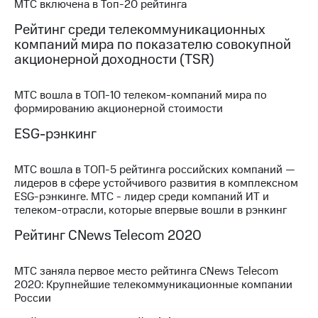
МТС включена в Топ-20 рейтинга
выкупа
акций
Рейтинг среди телекоммуникационных
Дивиденды
компаний мира по показателю совокупной
Рынок
акционерной доходности (TSR)
облигаций
Описание
МТС вошла в ТОП-10 телеком-компаний мира по
Еврооблигации-2023
формированию акционерной стоимости
Уведомление
о
ESG-рэнкинг
погашении
именных
МТС вошла в ТОП-5 рейтинга российских компаний —
облигаций
лидеров в сфере устойчивого развития в комплексном
Другое
ESG-рэнкинге. МТС - лидер среди компаний ИТ и
телеком-отрасли, которые впервые вошли в рэнкинг
Регистратор
Реквизиты
Рейтинг CNews Telecom 2020
Контакты
йчивое развитие
и деловая этика
МТС заняла первое место рейтинга CNews Telecom
На главную
2020: Крупнейшие телекоммуникационные компании
России