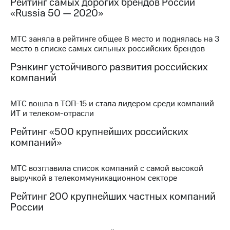
Рейтинг самых дорогих брендов России
Раскрытие
«Russia 50 — 2020»
информации
Информация
акционерам
МТС заняла в рейтинге общее 8 место и поднялась на 3
Документы
место в списке самых сильных российских брендов
ПАО
"МТС"
Рэнкинг устойчивого развития российских
Собрания
компаний
акционеров
Личный
кабинет
МТС вошла в ТОП-15 и стала лидером среди компаний
акционера
ИТ и телеком-отрасли
Акционерный
капитал
Рейтинг «500 крупнейших российских
Контроль
компаний»
и
аудит
Рынок
МТС возглавила список компаний с самой высокой
акций
выручкой в телекоммуникационном секторе
Рейтинг 200 крупнейших частных компаний
Описание
России
Программа
приобретения
Порядок