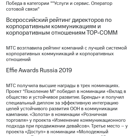
Победа в категории ""Услуги и сервис. Оператор
сотовой связи"
МТС
о технологиях
Всероссийский рейтинг директоров по
корпоративным коммуникациям и
Достижения
корпоративным отношениям ТОР-СОММ
Интервью
МТС возглавила рейтинг компаний с лучшей системой
Финансовая
корпоративных коммуникаций и корпоративных
отчетность
отношений
Контакты
Effie Awards Russia 2019
Новости
в
МТС получила высшие награды в трех номинациях.
регионе
Проект “Поколение М” победил в номинации «Вклад в
общество и устойчивое развитие. Бренды» и получил
специальный диплом за эффективную интеграцию
м и акционерам
Корпоративное
целей устойчивого развития ООН в коммуникации
управление
кампании. «Золота» в номинации «Розничная
торговля» у проекта «Изменение коммуникационного
Корпоративный
подхода при продвижении девайсов». Третье место – у
секретарь
проекта «Доступ» в номинации «Молодежный