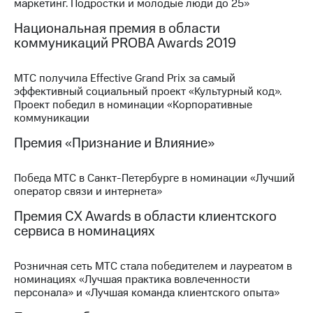
Раскрытие
маркетинг. Подростки и молодые люди до 25»
информации
Национальная премия в области
Информация
коммуникаций PROBA Awards 2019
акционерам
Документы
ПАО
МТС получила Effective Grand Prix за самый
"МТС"
эффективный социальный проект «Культурный код».
Собрания
Проект победил в номинации «Корпоративные
акционеров
коммуникации
Личный
кабинет
Премия «Признание и Влияние»
акционера
Акционерный
капитал
Победа МТС в Санкт-Петербурге в номинации «Лучший
Контроль
оператор связи и интернета»
и
Премия CX Awards в области клиентского
аудит
Рынок
сервиса в номинациях
акций
Розничная сеть МТС стала победителем и лауреатом в
Описание
номинациях «Лучшая практика вовлеченности
Программа
персонала» и «Лучшая команда клиентского опыта»
приобретения
Порядок