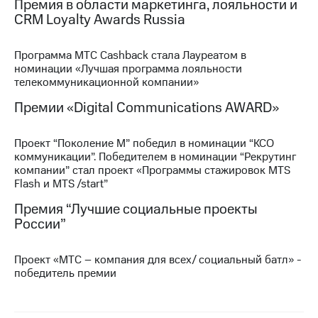
Премия в области маркетинга, лояльности и
выкупа
CRM Loyalty Awards Russia
акций
Дивиденды
Рынок
Программа МТС Cashback стала Лауреатом в
облигаций
номинации «Лучшая программа лояльности
телекоммуникационной компании»
Описание
Еврооблигации-2023
Премии «Digital Communications AWARD»
Уведомление
о
Проект “Поколение М” победил в номинации “КСО
погашении
коммуникации”. Победителем в номинации “Рекрутинг
именных
компании” стал проект «Программы стажировок MTS
облигаций
Flash и MTS /start”
Другое
Премия “Лучшие социальные проекты
Регистратор
России”
Реквизиты
Контакты
йчивое развитие
Проект «МТС – компания для всех/ социальный батл» -
и деловая этика
победитель премии
На главную