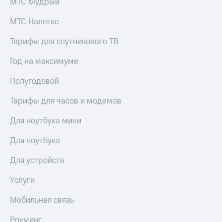
МТС Мудрый
Раскрытие
информации
Информация
МТС Налегке
акционерам
Документы
Тарифы для спутникового ТВ
ПАО
"МТС"
Год на максимуме
Собрания
акционеров
Полугодовой
Личный
кабинет
Тарифы для часов и модемов
акционера
Акционерный
Для ноутбука мини
капитал
Контроль
Для ноутбука
и
аудит
Для устройств
Рынок
акций
Услуги
Описание
Программа
Мобильная связь
приобретения
Порядок
Роуминг