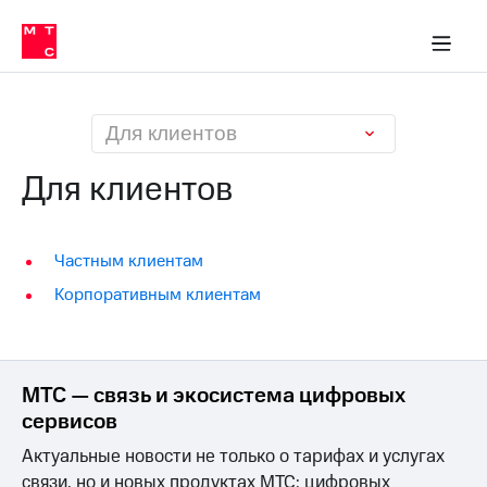
О
сторам и акционерам
Комплаенс и деловая этика
Устойчивое развитие
Медиа-центр
О МТС
О МТС
На главную
компании
О
компании
Стратегия
Стратегия
Карьера
Для клиентов
в МТС
Карьера
в МТС
Для клиентов
Пресс-
релизы
История
компании
МТС
Частным клиентам
о технологиях
Руководство
Корпоративным клиентам
региона
Правовая
информация
МТС — связь и экосистема цифровых
Контакты
сервисов
Медиа-центр
Актуальные новости не только о тарифах и услугах
Пресс-
релизы
связи, но и новых продуктах МТС: цифровых