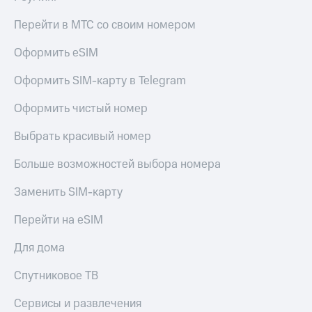
выкупа
акций
Перейти в МТС со своим номером
Дивиденды
Рынок
Оформить eSIM
облигаций
Оформить SIM-карту в Telegram
Описание
Еврооблигации-2023
Оформить чистый номер
Уведомление
о
Выбрать красивый номер
погашении
именных
Больше возможностей выбора номера
облигаций
Другое
Заменить SIM-карту
Регистратор
Перейти на eSIM
Реквизиты
Контакты
Для дома
йчивое развитие
и деловая этика
Спутниковое ТВ
На главную
Сервисы и развлечения