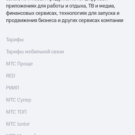
приложениях для работы и отдыха, ТВ и медиа,
МТС
финансовых сервисах, технологиях для запуска и
о технологиях
продвижения бизнеса и других сервисах компании
Достижения
Интервью
Тарифы
Финансовая
Тарифы мобильной связи
отчетность
МТС Проще
Контакты
RED
Новости
в
РИИЛ
регионе
МТС Супер
м и акционерам
Корпоративное
МТС ТОП
управление
МТС Junior
Корпоративный
секретарь