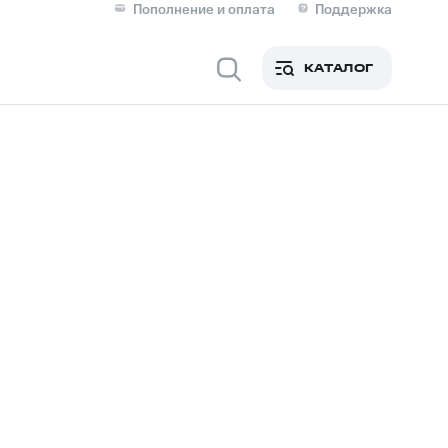
Пополнение и оплата
Поддержка
Скидка 30% на связь
Личные кабинеты
КАТАЛОГ
Мобильная связь
IM-карта для иностранцев
M
Для дома
Сервисы и подписки