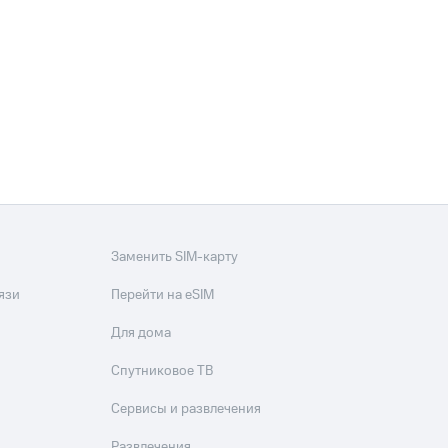
фитнес
Приложения от МТС
Приложения
Финансы
Заменить SIM-карту
язи
Перейти на eSIM
Для дома
Спутниковое ТВ
угого оператора
Оплата
Сервисы и развлечения
Интернет-магазин
Развлечения