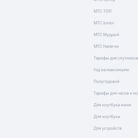
ые часы и трекеры
Умный дом
Планшеты
Акции и 
МТС ТОП
ле при оплате с карты МТС Деньги
МТС Junior
МТС Мудрый
МТС Налегке
Тарифы для спутников
Год на максимуме
Полугодовой
Тарифы для часов и м
Для ноутбука мини
Для ноутбука
Для устройств