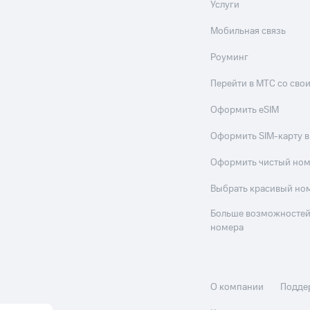
Услуги
Мобильная связь
Роуминг
Перейти в МТС со св
Оформить eSIM
Оформить SIM-карту в
Оформить чистый но
Выбрать красивый но
Больше возможностей
номера
О компании
Подде