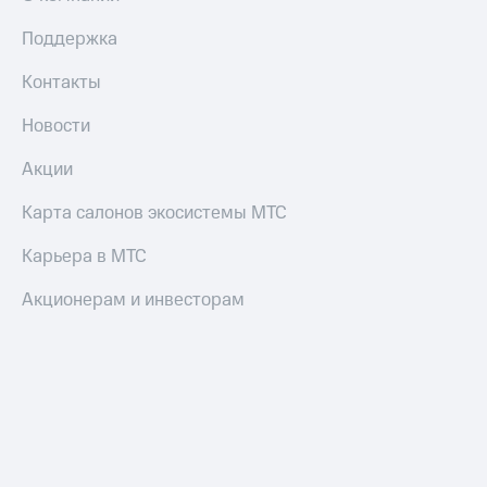
трекеры
Поддержка
Умный
дом
Контакты
Планшеты
Новости
Акции
Акции
и
скидки
Карта салонов экосистемы МТС
Все
товары
Карьера в МТС
Акционерам и инвесторам