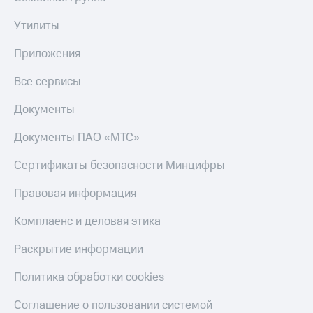
деньги
при
и получайте
Утилиты
покупке
доход 15%
со связью
Приложения
Платежи
МТС
и
Все сервисы
переводы
Документы
Пополнить
номер
МТС
Документы ПАО «МТС»
Настройки
Сертификаты безопасности Минцифры
автоплатежа
Правовая информация
Пополнить
номер
Комплаенс и деловая этика
другого
оператора
Раскрытие информации
Оплата
Политика обработки cookies
интернета
и
Соглашение о пользовании системой
ТВ