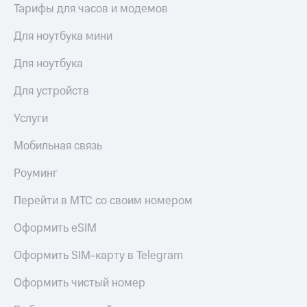
доход
Тарифы для часов и модемов
Приложения
онлайн
от МТС
Для ноутбука мини
Страхование
Акции
Для ноутбука
Покупка
Приложения
полисов
Для устройств
КИОН
онлайн
КИОН
Услуги
Скидка 30%
Музыка
на связь
Мобильная связь
КИОН
С картой
Строки
МТС
Роуминг
Деньги
Live
Перейти в МТС со своим номером
МТС
Накопления
Гудок
Оформить eSIM
Откладывайте
Мой
Оформить SIM-карту в Telegram
деньги
МТС
и получайте
Оформить чистый номер
доход 15%
Все
приложения