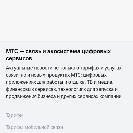
Семейная
и дополнительных ТВ-пакетах Спутникового
От 4 000 ₽
группа
ТВ МТС может меняться
Установка
Спутниковое
Цены указаны с учётом налогов
Скидка
ТВ
За отдельную плату. Цена зависит от региона,
на тарифы,
условий подключения и места монтажа
общие
Услуги
подписки
и услуги,
Поддержка
доступ
МТС — связь и экосистема цифровых
к геолокации
висы и подписки
сервисов
МТС
Сертификаты
Premium
Актуальные новости не только о тарифах и услугах
безопасности
связи, но и новых продуктах МТС: цифровых
Подписка
Всё
на гигабайты
приложениях для работы и отдыха, ТВ и медиа,
под
интернета,
финансовых сервисах, технологиях для запуска и
рукой
фильмы,
продвижения бизнеса и других сервисах компании
музыка
в Мой МТС
и многое
другое
Посмотрите,
Тарифы
что
Семейная
полезного
группа
Тарифы мобильной связи
есть