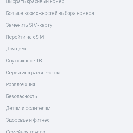
Акции
Выбрать красивый номер
Финансы
Условия
Инвестиции
пополнения
Больше возможностей выбора номера
Получайте
Скидка
Заменить SIM-карту
доход
30%
онлайн
на связь
Перейти на eSIM
Страхование
Тарифы
Для дома
Покупка
RED,
полисов
РИИЛ
Спутниковое ТВ
онлайн
и МТС Супер
дешевле
Сервисы и развлечения
Скидка 30%
при оплате
на связь
с карты
Развлечения
МТС Деньги
С картой
Безопасность
МТС
Обзоры
Деньги
товаров
Детям и родителям
МТС
Скидки
Накопления
Здоровье и фитнес
до 40%
на смартфоны
Откладывайте
Семейная группа