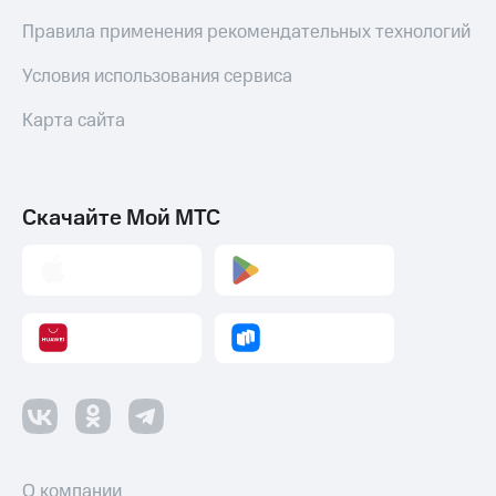
Правила применения рекомендательных технологий
Переводы
с
Условия использования сервиса
телефона
на карту
Карта сайта
МТС Pay
Оплата
по QR-
Скачайте Мой МТС
коду
за границей
тернет-магазин
Смартфоны
Наушники
и
колонки
Умные
часы
и
О компании