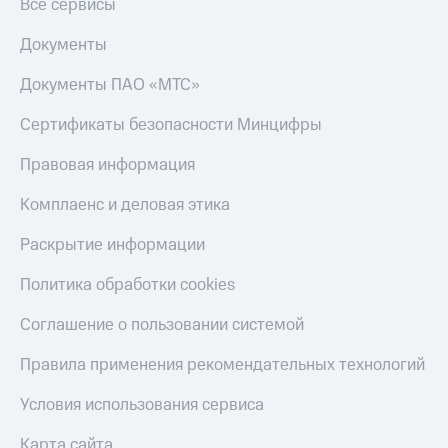
Акции
Все сервисы
Финансы
Условия
Инвестиции
пополнения
Документы
Получайте
Скидка
Документы ПАО «МТС»
доход
30%
онлайн
на связь
Сертификаты безопасности Минцифры
Страхование
Тарифы
Правовая информация
Покупка
RED,
полисов
РИИЛ
Комплаенс и деловая этика
онлайн
и МТС Супер
дешевле
Раскрытие информации
Скидка 30%
при оплате
на связь
с карты
Политика обработки cookies
МТС Деньги
С картой
Соглашение о пользовании системой
МТС
Обзоры
Деньги
товаров
Правила применения рекомендательных технологий
МТС
Скидки
Накопления
Условия использования сервиса
до 40%
на смартфоны
Откладывайте
Карта сайта