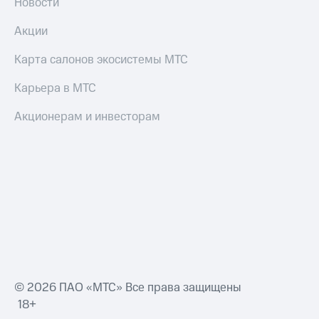
Новости
Переводы
Акции
с
телефона
Карта салонов экосистемы МТС
на карту
Карьера в МТС
МТС Pay
Акционерам и инвесторам
Оплата
по QR-
коду
за границей
тернет-магазин
Смартфоны
Наушники
и
колонки
Умные
© 2026 ПАО «МТС» Все права защищены
часы
18+
и