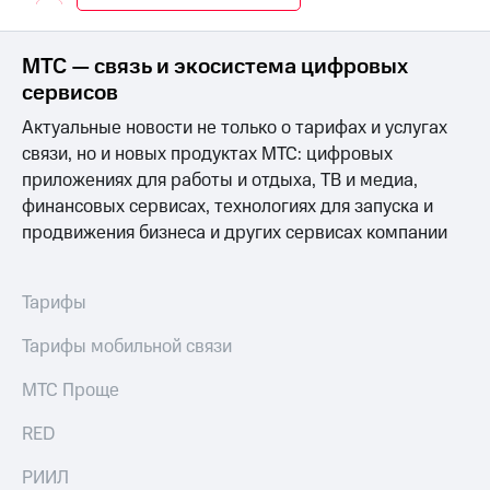
Интернет,
Выбрать
ТВ и телефон
красивый
для дома
номер
МТС — связь и экосистема цифровых
Заменить
сервисов
Личный
SIM-
кабинет
Актуальные новости не только о тарифах и услугах
карту
спутникового
связи, но и новых продуктах МТС: цифровых
ТВ
Перейти
приложениях для работы и отдыха, ТВ и медиа,
Скачать
на
финансовых сервисах, технологиях для запуска и
приложение
eSIM
Мой
продвижения бизнеса и других сервисах компании
МТС
Для дома
МТС
Спутниковое ТВ
Premium
Выберите
Тарифы
и подключите
Подписка
ТВ
Тарифы мобильной связи
на гигабайты
с выгодным
интернета,
тарифом
МТС Проще
фильмы,
музыка
RED
и многое
Интернет,
другое
ТВ и телефон
РИИЛ
для дома