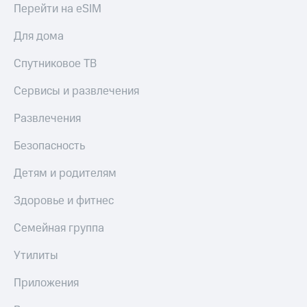
доход
Перейти на eSIM
Приложения
онлайн
от МТС
Для дома
Страхование
Акции
Спутниковое ТВ
Покупка
Приложения
полисов
Сервисы и развлечения
КИОН
онлайн
КИОН
Развлечения
Скидка 30%
Музыка
на связь
Безопасность
КИОН
С картой
Строки
МТС
Детям и родителям
Деньги
Live
Здоровье и фитнес
МТС
Накопления
Гудок
Семейная группа
Откладывайте
Мой
Утилиты
деньги
МТС
и получайте
Приложения
доход 15%
Все
приложения