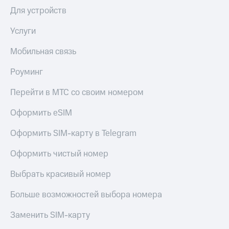
в нашем
Скидка
приложении
Для устройств
на тарифы,
общие
КИОН
Услуги
подписки
и услуги,
КИОН
Мобильная связь
доступ
Музыка
к геолокации
Роуминг
КИОН
Кино,
Строки
Перейти в МТС со своим номером
музыка,
книги
Live
и не
Оформить eSIM
только
Гудок
Оформить SIM-карту в Telegram
Безопасность
Мой
Оформить чистый номер
МТС
Финансы
Выбрать красивый номер
Все
Детям
приложения
и родителям
Больше возможностей выбора номера
Инвестиции
Здоровье
Заменить SIM-карту
и фитнес
Получайте