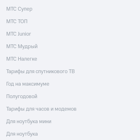
Семейная
группа
МТС Супер
Спутниковое
Скидка
ТВ
МТС ТОП
на тарифы,
общие
Услуги
МТС Junior
подписки
и услуги,
Поддержка
МТС Мудрый
доступ
к геолокации
висы и подписки
МТС Налегке
МТС
Сертификаты
Premium
Тарифы для спутникового ТВ
безопасности
Подписка
Всё
Год на максимуме
на гигабайты
под
интернета,
Полугодовой
рукой
фильмы,
музыка
в Мой МТС
Тарифы для часов и модемов
и многое
другое
Посмотрите,
Для ноутбука мини
что
Семейная
полезного
группа
Для ноутбука
есть