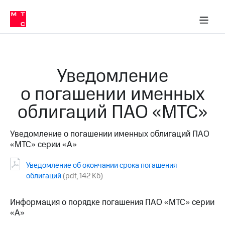
О
сторам и акционерам
Комплаенс и деловая этика
Устойчивое развитие
Медиа-центр
О МТС
О МТС
На главную
компании
О
компании
Стратегия
Стратегия
Карьера
Уведомление
в МТС
Карьера
в МТС
о погашении именных
Пресс-
релизы
История
облигаций ПАО «МТС»
компании
МТС
о технологиях
Руководство
Уведомление о погашении именных облигаций ПАО
региона
«МТС» серии «А»
Правовая
информация
Уведомление об окончании срока погашения
облигаций
(pdf, 142 Кб)
Контакты
Информация о порядке погашения ПАО «МТС» серии
Медиа-центр
«А»
Пресс-
релизы