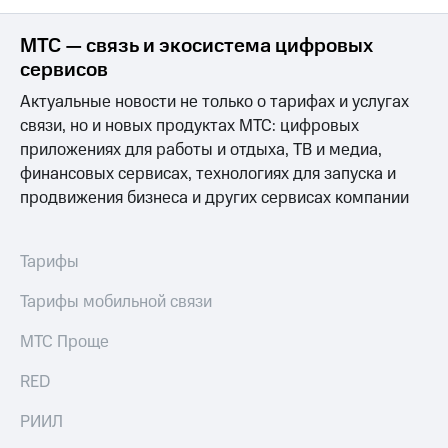
выкупа
акций
МТС — связь и экосистема цифровых
Дивиденды
сервисов
Рынок
облигаций
Актуальные новости не только о тарифах и услугах
связи, но и новых продуктах МТС: цифровых
Описание
Еврооблигации-2023
приложениях для работы и отдыха, ТВ и медиа,
Уведомление
финансовых сервисах, технологиях для запуска и
о
продвижения бизнеса и других сервисах компании
погашении
именных
облигаций
Другое
Тарифы
Регистратор
Тарифы мобильной связи
Реквизиты
Контакты
МТС Проще
йчивое развитие
и деловая этика
RED
На главную
РИИЛ