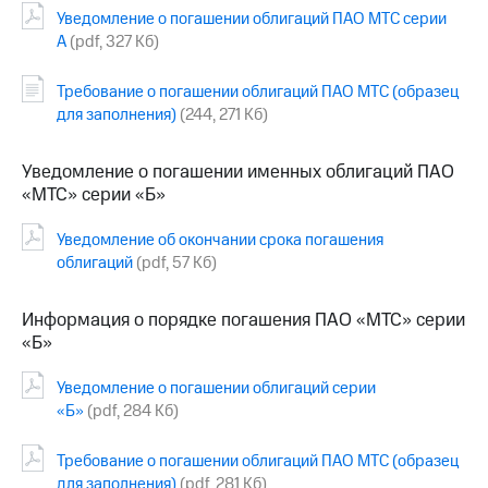
Уведомление о погашении облигаций ПАО МТС серии
МТС
А
(pdf, 327 Кб)
о технологиях
Требование о погашении облигаций ПАО МТС (образец
Достижения
для заполнения)
(244, 271 Кб)
Интервью
Уведомление о погашении именных облигаций ПАО
Финансовая
«МТС» серии «Б»
отчетность
Уведомление об окончании срока погашения
Контакты
облигаций
(pdf, 57 Кб)
Новости
в
Информация о порядке погашения ПАО «МТС» серии
регионе
«Б»
м и акционерам
Уведомление о погашении облигаций серии
Корпоративное
управление
«Б»
(pdf, 284 Кб)
Корпоративный
Требование о погашении облигаций ПАО МТС (образец
секретарь
для заполнения)
(pdf, 281 Кб)