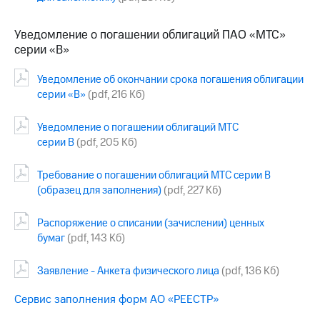
Раскрытие
информации
Информация
Уведомление о погашении облигаций ПАО «МТС»
акционерам
серии «В»
Документы
ПАО
Уведомление об окончании срока погашения облигации
"МТС"
серии «В»
(pdf, 216 Кб)
Собрания
акционеров
Личный
Уведомление о погашении облигаций МТС
кабинет
серии В
(pdf, 205 Кб)
акционера
Акционерный
Требование о погашении облигаций МТС серии В
капитал
(образец для заполнения)
(pdf, 227 Кб)
Контроль
и
аудит
Распоряжение о списании (зачислении) ценных
Рынок
бумаг
(pdf, 143 Кб)
акций
Заявление - Анкета физического лица
(pdf, 136 Кб)
Описание
Программа
Сервис заполнения форм АО «РЕЕСТР»
приобретения
Порядок