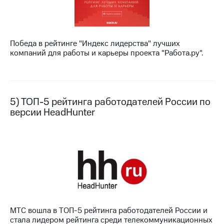
выкупа
акций
Дивиденды
Рынок
Победа в рейтинге "Индекс лидерства" лучших
облигаций
компаний для работы и карьеры проекта "Работа.ру".
Описание
Еврооблигации-2023
Уведомление
о
5) ТОП-5 рейтинга работодателей России по
погашении
именных
версии HeadHunter
облигаций
Другое
Регистратор
Реквизиты
Контакты
йчивое развитие
и деловая этика
На главную
МТС вошла в ТОП-5 рейтинга работодателей России и
стала лидером рейтинга среди телекоммуникационных