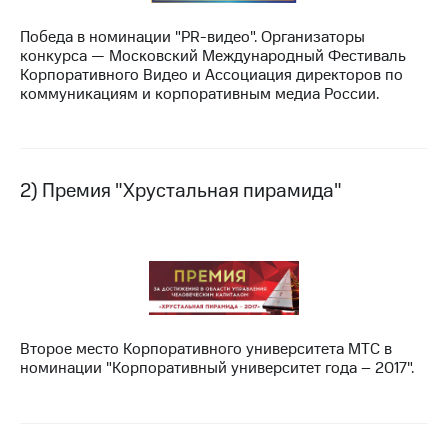
МТС
Победа в номинации "PR-видео". Организаторы
о технологиях
конкурса — Московский Международный Фестиваль
Корпоративного Видео и Ассоциация директоров по
Достижения
коммуникациям и корпоративным медиа России.
Интервью
Финансовая
отчетность
2) Премия "Хрустальная пирамида"
Контакты
Новости
в
регионе
м и акционерам
Второе место Корпоративного университета МТС в
Корпоративное
номинации "Корпоративный университет года – 2017".
управление
Корпоративный
секретарь