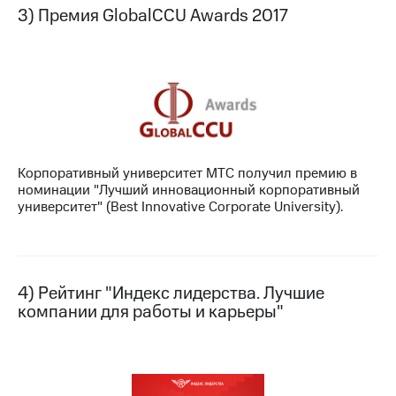
Раскрытие
3) Премия GlobalCCU Awards 2017
информации
Информация
акционерам
Документы
ПАО
"МТС"
Собрания
акционеров
Личный
кабинет
Корпоративный университет МТС получил премию в
акционера
номинации "Лучший инновационный корпоративный
Акционерный
университет" (Best Innovative Corporate University).
капитал
Контроль
и
аудит
Рынок
4) Рейтинг "Индекс лидерства. Лучшие
акций
компании для работы и карьеры"
Описание
Программа
приобретения
Порядок