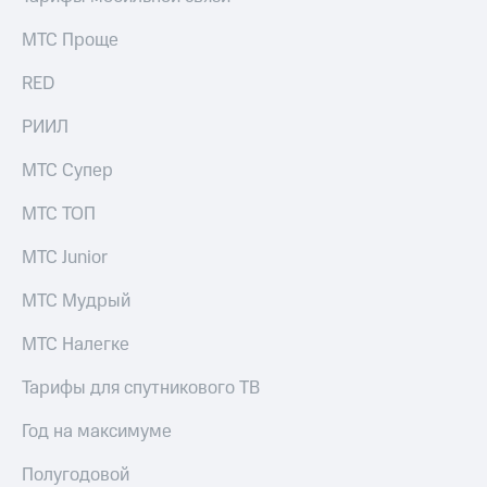
МТС Проще
RED
РИИЛ
МТС Супер
МТС ТОП
МТС Junior
МТС Мудрый
МТС Налегке
Тарифы для спутникового ТВ
Год на максимуме
Полугодовой