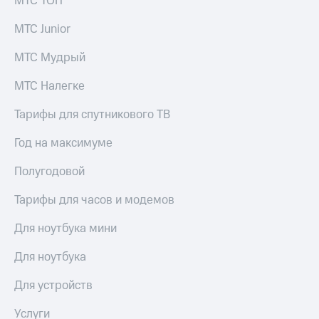
МТС ТОП
выкупа
акций
МТС Junior
Дивиденды
Рынок
МТС Мудрый
облигаций
МТС Налегке
Описание
Еврооблигации-2023
Тарифы для спутникового ТВ
Уведомление
о
Год на максимуме
погашении
именных
Полугодовой
облигаций
Другое
Тарифы для часов и модемов
Регистратор
Реквизиты
Для ноутбука мини
Контакты
йчивое развитие
Для ноутбука
и деловая этика
На главную
Для устройств
Услуги