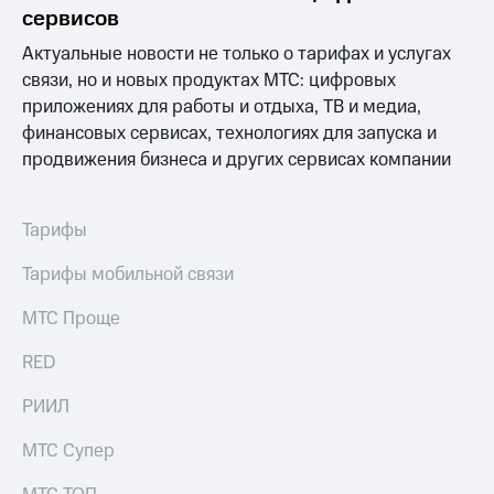
Раскрытие
сервисов
информации
Информация
Актуальные новости не только о тарифах и услугах
акционерам
связи, но и новых продуктах МТС: цифровых
Документы
приложениях для работы и отдыха, ТВ и медиа,
ПАО
"МТС"
финансовых сервисах, технологиях для запуска и
Собрания
продвижения бизнеса и других сервисах компании
акционеров
Личный
кабинет
Тарифы
акционера
Акционерный
Тарифы мобильной связи
капитал
Контроль
МТС Проще
и
аудит
Рынок
RED
акций
РИИЛ
Описание
Программа
МТС Супер
приобретения
Порядок