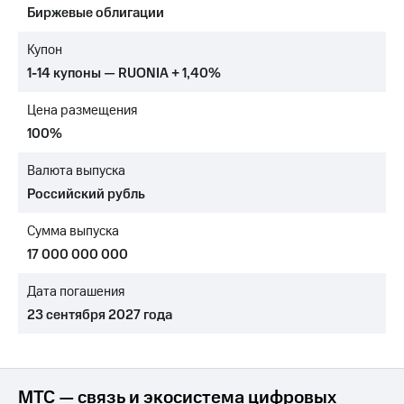
Биржевые облигации
МТС
о технологиях
Купон
1-14 купоны — RUONIA + 1,40%
Достижения
Цена размещения
Интервью
100%
Финансовая
отчетность
Валюта выпуска
Российский рубль
Контакты
Сумма выпуска
Новости
в
17 000 000 000
регионе
Дата погашения
м и акционерам
23 сентября 2027 года
Корпоративное
управление
Корпоративный
секретарь
МТС — связь и экосистема цифровых