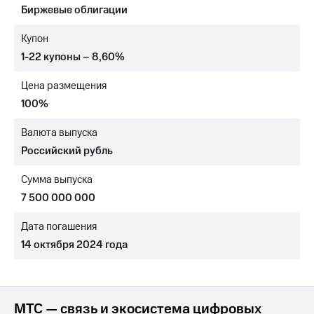
Биржевые облигации
МТС
о технологиях
Купон
1-22 купоны – 8,60%
Достижения
Цена размещения
Интервью
100%
Финансовая
отчетность
Валюта выпуска
Российский рубль
Контакты
Сумма выпуска
Новости
в
7 500 000 000
регионе
Дата погашения
м и акционерам
14 октября 2024 года
Корпоративное
управление
Корпоративный
секретарь
МТС — связь и экосистема цифровых