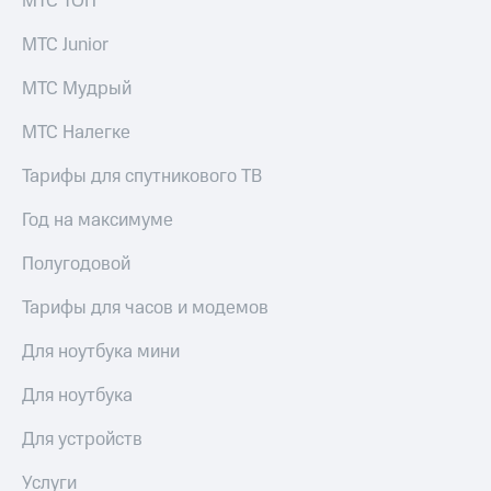
МТС ТОП
выкупа
акций
МТС Junior
Дивиденды
Рынок
МТС Мудрый
облигаций
МТС Налегке
Описание
Еврооблигации-2023
Тарифы для спутникового ТВ
Уведомление
о
Год на максимуме
погашении
именных
Полугодовой
облигаций
Другое
Тарифы для часов и модемов
Регистратор
Реквизиты
Для ноутбука мини
Контакты
йчивое развитие
Для ноутбука
и деловая этика
На главную
Для устройств
Услуги