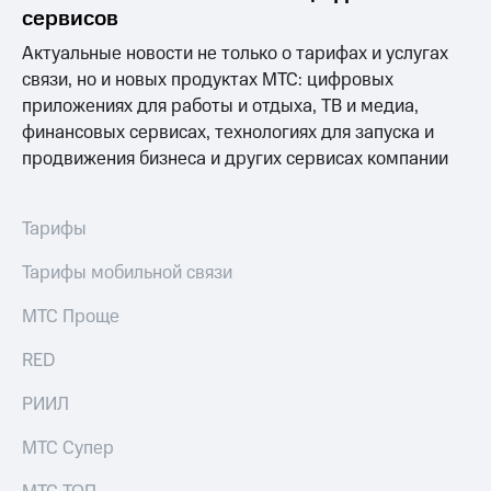
Раскрытие
сервисов
информации
Информация
Актуальные новости не только о тарифах и услугах
акционерам
связи, но и новых продуктах МТС: цифровых
Документы
приложениях для работы и отдыха, ТВ и медиа,
ПАО
"МТС"
финансовых сервисах, технологиях для запуска и
Собрания
продвижения бизнеса и других сервисах компании
акционеров
Личный
кабинет
Тарифы
акционера
Акционерный
Тарифы мобильной связи
капитал
Контроль
МТС Проще
и
аудит
Рынок
RED
акций
РИИЛ
Описание
Программа
МТС Супер
приобретения
Порядок