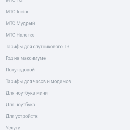
МТС ТОП
выкупа
акций
МТС Junior
Дивиденды
Рынок
МТС Мудрый
облигаций
МТС Налегке
Описание
Еврооблигации-2023
Тарифы для спутникового ТВ
Уведомление
о
Год на максимуме
погашении
именных
Полугодовой
облигаций
Другое
Тарифы для часов и модемов
Регистратор
Реквизиты
Для ноутбука мини
Контакты
йчивое развитие
Для ноутбука
и деловая этика
На главную
Для устройств
Услуги