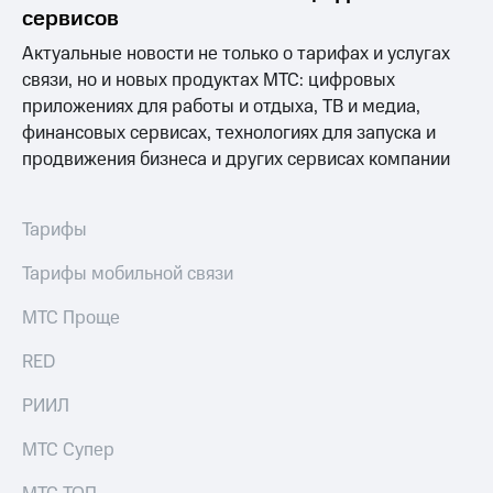
Раскрытие
сервисов
информации
Информация
Актуальные новости не только о тарифах и услугах
акционерам
связи, но и новых продуктах МТС: цифровых
Документы
приложениях для работы и отдыха, ТВ и медиа,
ПАО
"МТС"
финансовых сервисах, технологиях для запуска и
Собрания
продвижения бизнеса и других сервисах компании
акционеров
Личный
кабинет
Тарифы
акционера
Акционерный
Тарифы мобильной связи
капитал
Контроль
МТС Проще
и
аудит
Рынок
RED
акций
РИИЛ
Описание
Программа
МТС Супер
приобретения
Порядок