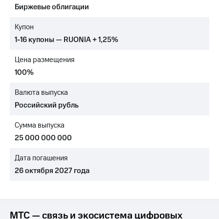
Биржевые облигации
МТС
о технологиях
Купон
1-16 купоны — RUONIA + 1,25%
Достижения
Цена размещения
Интервью
100%
Финансовая
отчетность
Валюта выпуска
Российский рубль
Контакты
Сумма выпуска
Новости
в
25 000 000 000
регионе
Дата погашения
м и акционерам
26 октября 2027 года
Корпоративное
управление
Корпоративный
секретарь
МТС — связь и экосистема цифровых