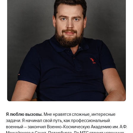
МТС
о технологиях
Достижения
Интервью
Финансовая
отчетность
Контакты
Новости
в
регионе
м и акционерам
Корпоративное
управление
Я люблю вызовы.
Мне нравятся сложные, интересные
задачи. Я начинал свой путь, как профессиональный
Корпоративный
военный – закончил Военно-Космическую Академию им. А.Ф.
секретарь