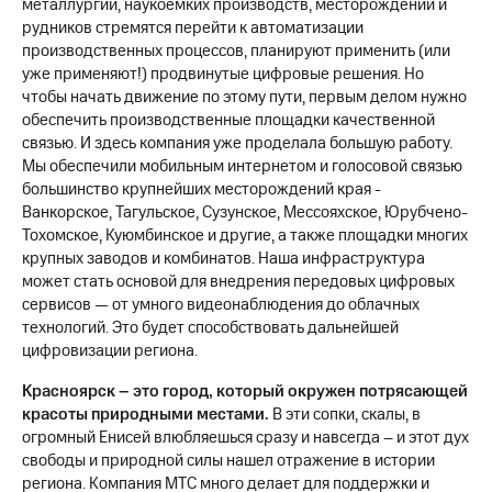
металлургии, наукоемких производств, месторождений и
выкупа
рудников стремятся перейти к автоматизации
акций
производственных процессов, планируют применить (или
Дивиденды
уже применяют!) продвинутые цифровые решения. Но
Рынок
облигаций
чтобы начать движение по этому пути, первым делом нужно
обеспечить производственные площадки качественной
Описание
связью. И здесь компания уже проделала большую работу.
Еврооблигации-2023
Мы обеспечили мобильным интернетом и голосовой связью
Уведомление
большинство крупнейших месторождений края -
о
Ванкорское, Тагульское, Сузунское, Мессояхское, Юрубчено-
погашении
Тохомское, Куюмбинское и другие, а также площадки многих
именных
крупных заводов и комбинатов. Наша инфраструктура
облигаций
может стать основой для внедрения передовых цифровых
Другое
сервисов — от умного видеонаблюдения до облачных
Регистратор
технологий. Это будет способствовать дальнейшей
Реквизиты
цифровизации региона.
Контакты
йчивое развитие
Красноярск – это город, который окружен потрясающей
и деловая этика
красоты природными местами.
В эти сопки, скалы, в
На главную
огромный Енисей влюбляешься сразу и навсегда – и этот дух
свободы и природной силы нашел отражение в истории
региона. Компания МТС много делает для поддержки и