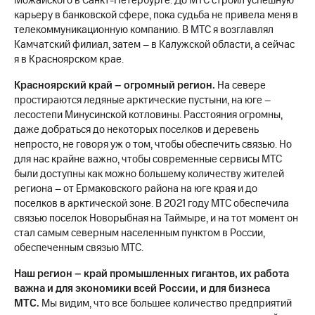
Можайского в Санкт-Петербурге. До МТС строил успешную
Раскрытие
карьеру в банковской сфере, пока судьба не привела меня в
информации
Информация
телекоммуникационную компанию. В МТС я возглавлял
акционерам
Камчатский филиал, затем – в Калужской области, а сейчас
Документы
я в Красноярском крае.
ПАО
"МТС"
Красноярский край – огромный регион.
На севере
Собрания
простираются ледяные арктические пустыни, на юге –
акционеров
лесостепи Минусинской котловины. Расстояния огромны,
Личный
даже добраться до некоторых поселков и деревень
кабинет
непросто, не говоря уж о том, чтобы обеспечить связью. Но
акционера
для нас крайне важно, чтобы современные сервисы МТС
Акционерный
были доступны как можно большему количеству жителей
капитал
региона – от Ермаковского района на юге края и до
Контроль
и
поселков в арктической зоне. В 2021 году МТС обеспечила
аудит
связью поселок Новорыбная на Таймыре, и на тот момент он
Рынок
стал самым северным населенным пунктом в России,
акций
обеспеченным связью МТС.
Описание
Наш регион – край промышленных гигантов, их работа
Программа
важна и для экономики всей России, и для бизнеса
приобретения
МТС.
Мы видим, что все большее количество предприятий
Порядок