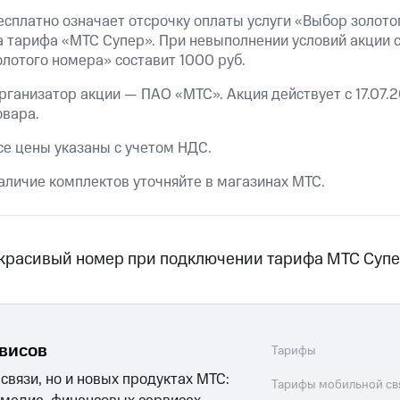
ые часы и трекеры
Умный дом
Планшеты
Акции и 
есплатно означает отсрочку оплаты услуги «Выбор золот
а тарифа «МТС Супер». При невыполнении условий акции 
олотого номера» составит 1000 руб.
ле при оплате с карты МТС Деньги
рганизатор акции — ПАО «МТС». Акция действует с 17.07.
овара.
се цены указаны с учетом НДС.
аличие комплектов уточняйте в магазинах МТС.
 красивый номер при подключении тарифа МТС Суп
рвисов
Тарифы
 связи, но и новых продуктах МТС:
Тарифы мобильной св