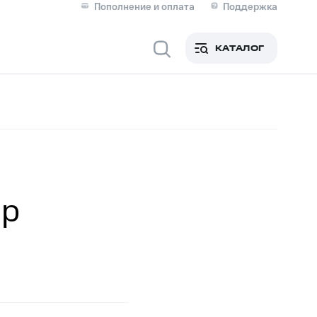
Пополнение и оплата
Поддержка
Скидка 30% на связь
Личные кабинеты
КАТАЛОГ
Мобильная связь
IM-карта для иностранцев
M
Для дома
ер
Сервисы и подписки