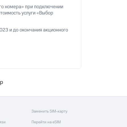
скидки
Все товары
ого номера» при подключении
стоимость услуги «Выбор
2023 и до окончания акционного
ер
Заменить SIM-карту
язи
Перейти на eSIM