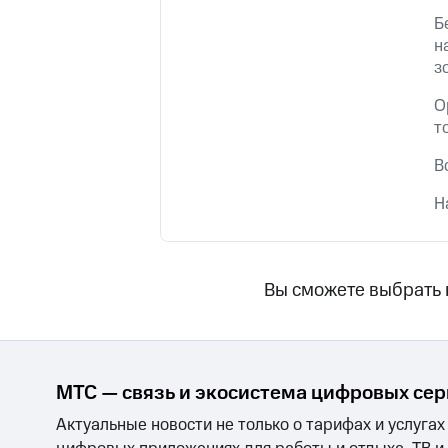
Смартфоны
Наушники и колонки
Умн
Б
Скидка 30% на связь
н
з
Тарифы RED, РИИЛ и МТС Супер дешев
О
Обзоры товаров
т
Скидки до 40%
В
на смартфоны
Н
при покупке со связью МТС
Вы сможете выбрать
МТС — связь и экосистема цифровых се
Актуальные новости не только о тарифах и услугах