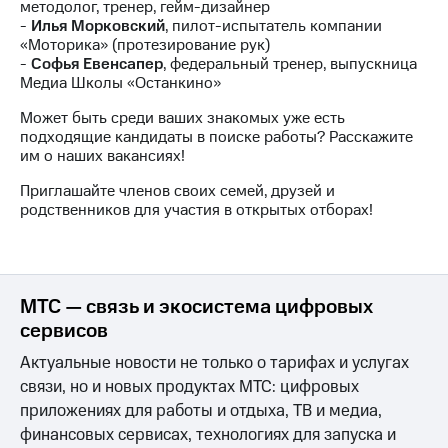
методолог, тренер, гейм-дизайнер
выкупа
-
Илья Морковский
, пилот-испытатель компании
акций
«Моторика» (протезирование рук)
Дивиденды
-
Софья Евенсапер
, федеральный тренер, выпускница
Рынок
Медиа Школы «Останкино»
облигаций
Может быть среди ваших знакомых уже есть
Описание
подходящие кандидаты в поиске работы? Расскажите
Еврооблигации-2023
им о наших вакансиях!
Уведомление
о
Приглашайте членов своих семей, друзей и
погашении
родственников для участия в открытых отборах!
именных
облигаций
Другое
Регистратор
МТС — связь и экосистема цифровых
Реквизиты
сервисов
Контакты
йчивое развитие
Актуальные новости не только о тарифах и услугах
и деловая этика
связи, но и новых продуктах МТС: цифровых
На главную
приложениях для работы и отдыха, ТВ и медиа,
финансовых сервисах, технологиях для запуска и