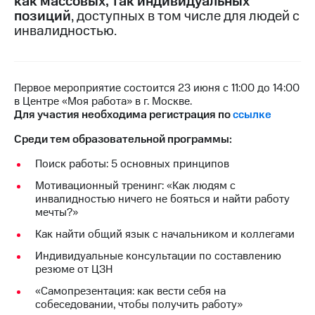
как массовых, так индивидуальных
позиций
, доступных в том числе для людей с
МТС
инвалидностью.
о технологиях
Достижения
Первое мероприятие состоится 23 июня с 11:00 до 14:00
Интервью
в Центре «Моя работа» в г. Москве.
Для участия необходима регистрация по
ссылке
Финансовая
отчетность
Среди тем образовательной программы:
Контакты
Поиск работы: 5 основных принципов
Новости
Мотивационный тренинг: «Как людям с
в
инвалидностью ничего не бояться и найти работу
регионе
мечты?»
Как найти общий язык с начальником и коллегами
м и акционерам
Корпоративное
Индивидуальные консультации по составлению
управление
резюме от ЦЗН
Корпоративный
«Самопрезентация: как вести себя на
секретарь
собеседовании, чтобы получить работу»