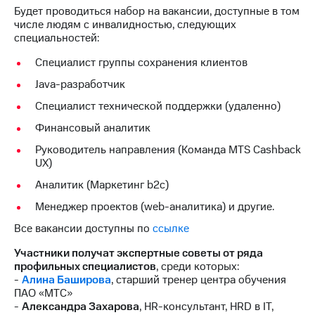
Раскрытие
Будет проводиться набор на вакансии, доступные в том
информации
числе людям с инвалидностью, следующих
Информация
специальностей:
акционерам
Документы
Специалист группы сохранения клиентов
ПАО
"МТС"
Java-разработчик
Собрания
Специалист технической поддержки (удаленно)
акционеров
Личный
Финансовый аналитик
кабинет
акционера
Руководитель направления (Команда MTS Cashback
Акционерный
UX)
капитал
Аналитик (Маркетинг b2c)
Контроль
и
Менеджер проектов (web-аналитика) и другие.
аудит
Все вакансии доступны по
ссылке
Рынок
акций
Участники получат экспертные советы от ряда
профильных специалистов
, среди которых:
Описание
-
Алина Баширова
, старший тренер центра обучения
Программа
ПАО «МТС»
приобретения
-
Александра Захарова
, HR-консультант, HRD в IT,
Порядок