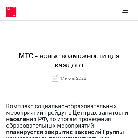
О
сторам и акционерам
Комплаенс и деловая этика
Устойчивое развитие
Медиа-центр
О МТС
О МТС
На главную
компании
О
компании
Стратегия
Стратегия
Все Новости
Карьера
в МТС
Карьера
в МТС
Пресс-
МТС - новые возможности для
релизы
История
каждого
компании
МТС
о технологиях
Руководство
17 июня 2022
региона
Правовая
информация
Комплекс социально-образовательных
мероприятий пройдут в
Центрах занятости
Контакты
населения РФ
, по итогам проведения
образовательных мероприятий
Медиа-центр
Пресс-
планируется закрытие вакансий Группы
релизы