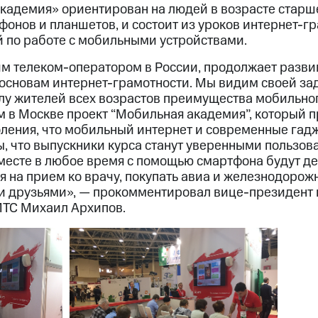
кадемия» ориентирован на людей в возрасте старше
онов и планшетов, и состоит из уроков интернет-г
й по работе с мобильными устройствами.
м телеком-оператором в России, продолжает разви
основам интернет-грамотности. Мы видим своей зад
у жителей всех возрастов преимущества мобильног
м в Москве проект “Мобильная академия”, который п
ления, что мобильный интернет и современные гадж
ы, что выпускники курса станут уверенными пользов
 месте в любое время с помощью смартфона будут д
я на прием ко врачу, покупать авиа и железнодорож
и друзьями», — прокомментировал вице-президент
МТС Михаил Архипов.