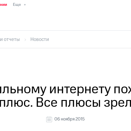
ании
Еще
ТС
Пресс-релизы
МТС о технологиях
ТС
История компании
Руководство региона
Правова
стижения
Интервью
Финансовая отчетность
Конта
 и отчеты
Новости
тивный секретарь
Раскрытие информации
Информа
ный кабинет акционера
Акционерный капитал
Конт
Порядок выкупа акций
Дивиденды
Рынок облигаци
 погашении именных облигаций
Другое
Регистрато
льному интернету по
плюс. Все плюсы зре
06 ноября 2015