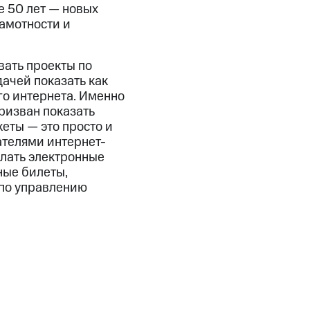
 50 лет — новых
рамотности и
вать проекты по
ачей показать как
о интернета. Именно
ризван показать
еты — это просто и
ателями интернет-
елать электронные
ные билеты,
 по управлению