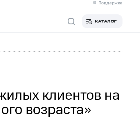
Поддержка
О МТС
я информация
Контакты
КАТАЛОГ
Медиа-центр
кты
Новости в регионе
Инвесторам и акционерам
ция акционерам
Документы
роль и аудит
Рынок акций
й
Описание
р
Реквизиты
Контакты
Устойчивое развитие
Комплаенс и деловая этика
На главную
жилых клиентов на
лого возраста»