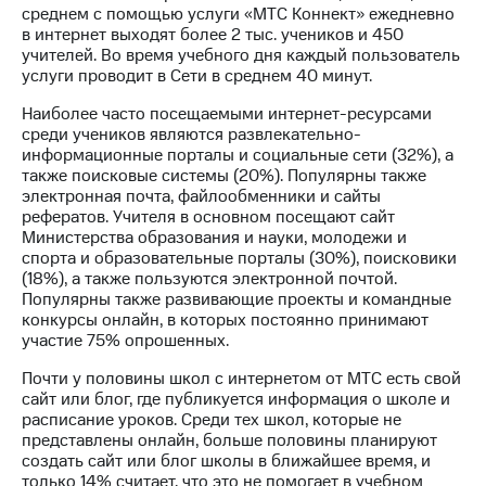
среднем с помощью услуги «МТС Коннект» ежедневно
в интернет выходят более 2 тыс. учеников и 450
МТС
учителей. Во время учебного дня каждый пользователь
о технологиях
услуги проводит в Сети в среднем 40 минут.
Достижения
Наиболее часто посещаемыми интернет-ресурсами
среди учеников являются развлекательно-
Интервью
информационные порталы и социальные сети (32%), а
также поисковые системы (20%). Популярны также
Финансовая
электронная почта, файлообменники и сайты
отчетность
рефератов. Учителя в основном посещают сайт
Министерства образования и науки, молодежи и
Контакты
спорта и образовательные порталы (30%), поисковики
(18%), а также пользуются электронной почтой.
Новости
Популярны также развивающие проекты и командные
в
конкурсы онлайн, в которых постоянно принимают
регионе
участие 75% опрошенных.
м и акционерам
Почти у половины школ с интернетом от МТС есть свой
Корпоративное
сайт или блог, где публикуется информация о школе и
управление
расписание уроков. Среди тех школ, которые не
представлены онлайн, больше половины планируют
Корпоративный
создать сайт или блог школы в ближайшее время, и
секретарь
только 14% считает, что это не помогает в учебном