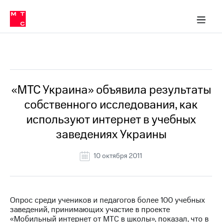
О
сторам и акционерам
Комплаенс и деловая этика
Устойчивое развитие
Медиа-центр
О МТС
О МТС
На главную
компании
О
компании
Стратегия
Стратегия
Все Новости
Карьера
в МТС
Карьера
в МТС
Пресс-
«МТС Украина» объявила результаты
релизы
История
собственного исследования, как
компании
МТС
используют интернет в учебных
о технологиях
Руководство
заведениях Украины
региона
Правовая
10 октября 2011
информация
Контакты
Опрос среди учеников и педагогов более 100 учебных
Медиа-центр
заведений, принимающих участие в проекте
Пресс-
«Мобильный интернет от МТС в школы», показал, что в
релизы