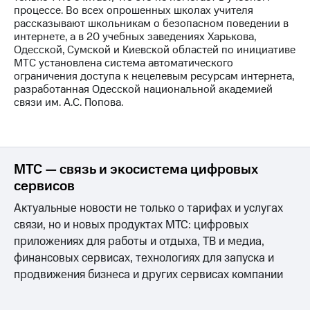
Раскрытие
процессе. Во всех опрошенных школах учителя
информации
рассказывают школьникам о безопасном поведении в
Информация
интернете, а в 20 учебных заведениях Харькова,
акционерам
Одесской, Сумской и Киевской областей по инициативе
Документы
МТС установлена система автоматического
ПАО
ограничения доступа к нецелевым ресурсам интернета,
"МТС"
разработанная Одесской национальной академией
Собрания
связи им. А.С. Попова.
акционеров
Личный
кабинет
акционера
Акционерный
МТС — связь и экосистема цифровых
капитал
сервисов
Контроль
и
Актуальные новости не только о тарифах и услугах
аудит
связи, но и новых продуктах МТС: цифровых
Рынок
акций
приложениях для работы и отдыха, ТВ и медиа,
финансовых сервисах, технологиях для запуска и
Описание
продвижения бизнеса и других сервисах компании
Программа
приобретения
Порядок