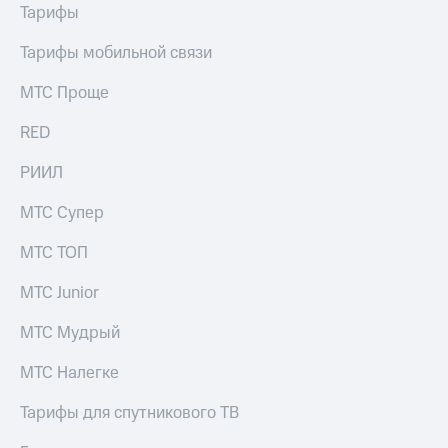
выкупа
Тарифы
акций
Дивиденды
Тарифы мобильной связи
Рынок
облигаций
МТС Проще
Описание
RED
Еврооблигации-2023
Уведомление
РИИЛ
о
погашении
МТС Супер
именных
облигаций
МТС ТОП
Другое
МТС Junior
Регистратор
Реквизиты
МТС Мудрый
Контакты
йчивое развитие
МТС Налегке
и деловая этика
На главную
Тарифы для спутникового ТВ