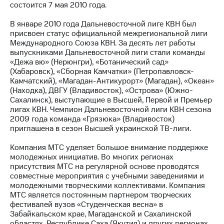
состоится 7 мая 2010 года.
МТС
В январе 2010 года Дальневосточной лиге КВН был
о технологиях
присвоен статус официальной межрегиональной лиги
Международного Союза КВН. За десять лет работы
Достижения
выпускниками Дальневосточной лиги стали команды
«Дежа вю» (Нерюнгри), «Ботанический сад»
Интервью
(Хабаровск), «Сборная Камчатки» (Петропавловск-
Камчатский), «Магадан-Антикурорт» (Магадан), «Океан»
Финансовая
(Находка), ДВГУ (Владивосток), «Острова» (Южно-
отчетность
Сахалинск), выступающие в Высшей, Первой и Премьер
лигах КВН. Чемпион Дальневосточной лиги КВН сезона
Контакты
2009 года команда «Грязюка» (Владивосток)
приглашена в сезон Высшей украинской ТВ-лиги.
Новости
в
Компания МТС уделяет большое внимание поддержке
регионе
молодежных инициатив. Во многих регионах
присутствия МТС на регулярной основе проводятся
м и акционерам
совместные мероприятия с учебными заведениями и
Корпоративное
молодежными творческими коллективами. Компания
управление
МТС является постоянным партнером творческих
фестивалей вузов «Студенческая весна» в
Корпоративный
Забайкальском крае, Магаданской и Сахалинской
секретарь
областях, Республике Саха (Якутия) и других регионах.