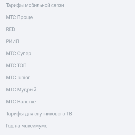
выкупа
Тарифы мобильной связи
акций
Дивиденды
МТС Проще
Рынок
облигаций
RED
Описание
РИИЛ
Еврооблигации-2023
Уведомление
МТС Супер
о
погашении
МТС ТОП
именных
облигаций
МТС Junior
Другое
Регистратор
МТС Мудрый
Реквизиты
Контакты
МТС Налегке
йчивое развитие
и деловая этика
Тарифы для спутникового ТВ
На главную
Год на максимуме