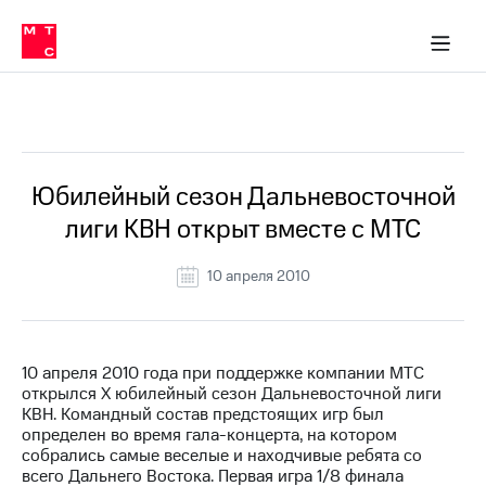
О
сторам и акционерам
Комплаенс и деловая этика
Устойчивое развитие
Медиа-центр
О МТС
О МТС
На главную
компании
О
компании
Стратегия
Стратегия
Все Новости
Карьера
в МТС
Карьера
в МТС
Пресс-
Юбилейный сезон Дальневосточной
релизы
История
лиги КВН открыт вместе с МТС
компании
МТС
о технологиях
Руководство
10 апреля 2010
региона
Правовая
информация
10 апреля 2010 года при поддержке компании МТС
открылся Х юбилейный сезон Дальневосточной лиги
Контакты
КВН. Командный состав предстоящих игр был
определен во время гала-концерта, на котором
Медиа-центр
собрались самые веселые и находчивые ребята со
Пресс-
всего Дальнего Востока. Первая игра 1/8 финала
релизы