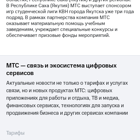
Раскрытие
В Республике Саха (Якутия) МТС выступает спонсором
информации
игр студенческой лиги КВН города Якутска уже три года
Информация
подряд. В рамках партнерства компания МТС
акционерам
оказывает материальную помощь учебным
Документы
заведениям, учреждает специальные конкурсы и
ПАО
обеспечивает призовые фонды мероприятий.
"МТС"
Собрания
акционеров
Личный
кабинет
МТС — связь и экосистема цифровых
акционера
сервисов
Акционерный
капитал
Актуальные новости не только о тарифах и услугах
Контроль
и
связи, но и новых продуктах МТС: цифровых
аудит
приложениях для работы и отдыха, ТВ и медиа,
Рынок
финансовых сервисах, технологиях для запуска и
акций
продвижения бизнеса и других сервисах компании
Описание
Программа
приобретения
Тарифы
Порядок