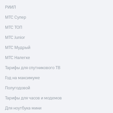
Раскрытие
информации
РИИЛ
Информация
акционерам
МТС Супер
Документы
ПАО
МТС ТОП
"МТС"
Собрания
МТС Junior
акционеров
Личный
МТС Мудрый
кабинет
акционера
МТС Налегке
Акционерный
капитал
Тарифы для спутникового ТВ
Контроль
и
аудит
Год на максимуме
Рынок
акций
Полугодовой
Описание
Тарифы для часов и модемов
Программа
приобретения
Для ноутбука мини
Порядок