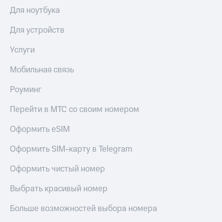
выкупа
Для ноутбука
акций
Дивиденды
Для устройств
Рынок
облигаций
Услуги
Описание
Мобильная связь
Еврооблигации-2023
Уведомление
Роуминг
о
погашении
Перейти в МТС со своим номером
именных
облигаций
Другое
Оформить eSIM
Регистратор
Оформить SIM-карту в Telegram
Реквизиты
Контакты
Оформить чистый номер
йчивое развитие
и деловая этика
Выбрать красивый номер
На главную
Больше возможностей выбора номера