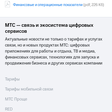
Финансовые и операционные показатели
(pdf, 226 Кб)
МТС
о технологиях
Достижения
МТС — связь и экосистема цифровых
сервисов
Интервью
Актуальные новости не только о тарифах и услугах
Финансовая
связи, но и новых продуктах МТС: цифровых
отчетность
приложениях для работы и отдыха, ТВ и медиа,
Контакты
финансовых сервисах, технологиях для запуска и
продвижения бизнеса и других сервисах компании
Новости
в
регионе
Тарифы
м и акционерам
Тарифы мобильной связи
Корпоративное
управление
МТС Проще
Корпоративный
секретарь
RED