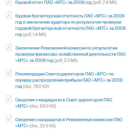
Годовой отчет ПАО «МТС» за 2008 год
(pdf, 2.8 Мб)
МТС
о технологиях
Годовая бухгалтерская отчетность ПАО «МТС» за 2008
год и заключение аудитора по результатам проверки
Достижения
годовой бухгалтерской отчетности ПАО «МТС» за 2008
год
(pdf, 1.4 Мб)
Интервью
Заключение Ревизионной комиссии по результатам
Финансовая
проверки финансово-хозяйственной деятельности ПАО
отчетность
«МТС» за 2008 год
(pdf, 2.2 Мб)
Контакты
Рекомендации Совета директоров ПАО «МТС» по
Новости
порядку распределения прибыли ПАО «МТС» за 2008
в
год
(doc, 78.0 Кб)
регионе
м и акционерам
Сведения о кандидатах в Совет директоров ПАО
Корпоративное
«МТС»
(doc, 56.0 Кб)
управление
Сведения о кандидатах в Ревизионную комиссию ПАО
Корпоративный
«МТС»
(doc, 32.5 Кб)
секретарь