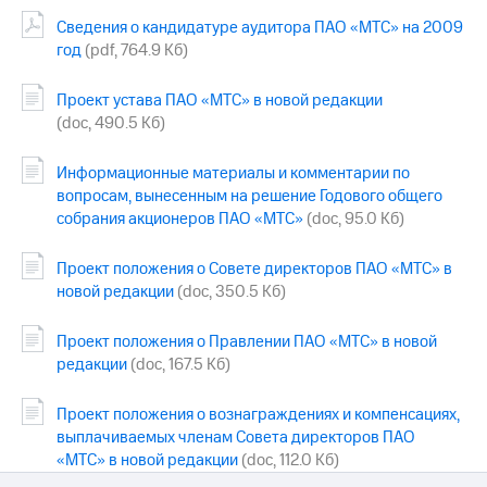
Раскрытие
информации
Сведения о кандидатуре аудитора ПАО «МТС» на 2009
Информация
год
(pdf, 764.9 Кб)
акционерам
Документы
Проект устава ПАО «МТС» в новой редакции
ПАО
(doc, 490.5 Кб)
"МТС"
Собрания
акционеров
Информационные материалы и комментарии по
Личный
вопросам, вынесенным на решение Годового общего
кабинет
собрания акционеров ПАО «МТС»
(doc, 95.0 Кб)
акционера
Акционерный
Проект положения о Совете директоров ПАО «МТС» в
капитал
новой редакции
(doc, 350.5 Кб)
Контроль
и
аудит
Проект положения о Правлении ПАО «МТС» в новой
Рынок
редакции
(doc, 167.5 Кб)
акций
Проект положения о вознаграждениях и компенсациях,
Описание
выплачиваемых членам Совета директоров ПАО
Программа
приобретения
«МТС» в новой редакции
(doc, 112.0 Кб)
Порядок