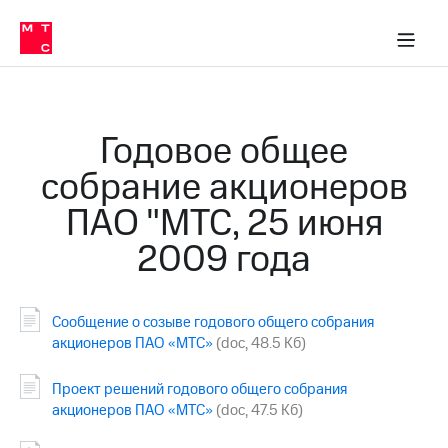
О
сторам и акционерам
Комплаенс и деловая этика
Устойчивое развитие
Медиа-центр
О МТС
О МТС
На главную
компании
О
компании
Стратегия
Стратегия
Карьера
Годовое общее
в МТС
Карьера
в МТС
собрание акционеров
Пресс-
релизы
История
ПАО "МТС, 25 июня
компании
МТС
2009 года
о технологиях
Руководство
региона
Правовая
Сообщение о созыве годового общего собрания
информация
акционеров ПАО «МТС»
(doc, 48.5 Кб)
Контакты
Проект решений годового общего собрания
Медиа-центр
акционеров ПАО «МТС»
(doc, 47.5 Кб)
Пресс-
релизы