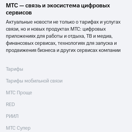
выкупа
МТС — связь и экосистема цифровых
акций
сервисов
Дивиденды
Рынок
Актуальные новости не только о тарифах и услугах
облигаций
связи, но и новых продуктах МТС: цифровых
приложениях для работы и отдыха, ТВ и медиа,
Описание
Еврооблигации-2023
финансовых сервисах, технологиях для запуска и
Уведомление
продвижения бизнеса и других сервисах компании
о
погашении
именных
Тарифы
облигаций
Другое
Тарифы мобильной связи
Регистратор
МТС Проще
Реквизиты
Контакты
RED
йчивое развитие
и деловая этика
РИИЛ
На главную
МТС Супер