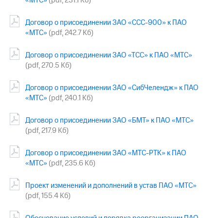
«МТС»
(pdf, 231.1 Кб)
Раскрытие
информации
Информация
Договор о присоединении ЗАО «ССС-900» к ПАО
акционерам
«МТС»
(pdf, 242.7 Кб)
Документы
ПАО
Договор о присоединении ЗАО «ТСС» к ПАО «МТС»
"МТС"
(pdf, 270.5 Кб)
Собрания
акционеров
Личный
Договор о присоединении ЗАО «СибЧелендж» к ПАО
кабинет
«МТС»
(pdf, 240.1 Кб)
акционера
Акционерный
Договор о присоединении ЗАО «БМТ» к ПАО «МТС»
капитал
(pdf, 217.9 Кб)
Контроль
и
аудит
Договор о присоединении ЗАО «МТС-РТК» к ПАО
Рынок
«МТС»
(pdf, 235.6 Кб)
акций
Проект изменений и дополнений в устав ПАО «МТС»
Описание
(pdf, 155.4 Кб)
Программа
приобретения
Порядок