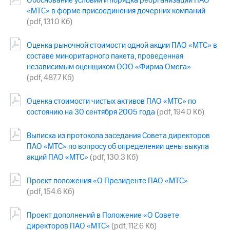
Обоснование условий и порядка реорганизации ПАО
выкупа
«МТС» в форме присоединения дочерних компаний
акций
(pdf, 131.0 Кб)
Дивиденды
Рынок
облигаций
Оценка рыночной стоимости одной акции ПАО «МТС» в
составе миноритарного пакета, проведенная
Описание
независимым оценщиком ООО «Фирма Омега»
Еврооблигации-2023
(pdf, 487.7 Кб)
Уведомление
о
Оценка стоимости чистых активов ПАО «МТС» по
погашении
состоянию на 30 сентября 2005 года
(pdf, 194.0 Кб)
именных
облигаций
Другое
Выписка из протокола заседания Совета директоров
ПАО «МТС» по вопросу об определении цены выкупа
Регистратор
акций ПАО «МТС»
(pdf, 130.3 Кб)
Реквизиты
Контакты
Проект положения «О Президенте ПАО «МТС»
йчивое развитие
(pdf, 154.6 Кб)
и деловая этика
На главную
Проект дополнений в Положение «О Совете
директоров ПАО «МТС»
(pdf, 112.6 Кб)