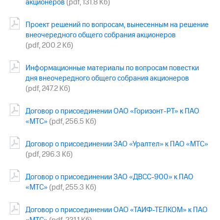
акционеров
(pdf, 131.8 Кб)
МТС
Проект решений по вопросам, вынесенным на решение
о технологиях
внеочередного общего собрания акционеров
Достижения
(pdf, 200.2 Кб)
Интервью
Информационные материалы по вопросам повестки
дня внеочередного общего собрания акционеров
Финансовая
(pdf, 247.2 Кб)
отчетность
Контакты
Договор о присоединении ОАО «Горизонт-РТ» к ПАО
«МТС»
(pdf, 256.5 Кб)
Новости
в
Договор о присоединении ЗАО «Уралтел» к ПАО «МТС»
регионе
(pdf, 296.3 Кб)
м и акционерам
Корпоративное
Договор о присоединении ЗАО «ДВСС-900» к ПАО
управление
«МТС»
(pdf, 255.3 Кб)
Корпоративный
Договор о присоединении ОАО «ТАИФ-ТЕЛКОМ» к ПАО
секретарь