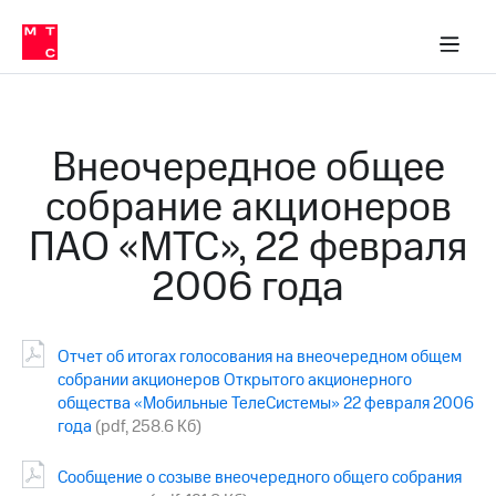
О
сторам и акционерам
Комплаенс и деловая этика
Устойчивое развитие
Медиа-центр
О МТС
О МТС
На главную
компании
О
компании
Стратегия
Стратегия
Карьера
Внеочередное общее
в МТС
Карьера
в МТС
собрание акционеров
Пресс-
релизы
История
ПАО «МТС», 22 февраля
компании
МТС
2006 года
о технологиях
Руководство
региона
Правовая
Отчет об итогах голосования на внеочередном общем
информация
собрании акционеров Открытого акционерного
общества «Мобильные ТелеСистемы» 22 февраля 2006
Контакты
года
(pdf, 258.6 Кб)
Медиа-центр
Пресс-
Сообщение о созыве внеочередного общего собрания
релизы