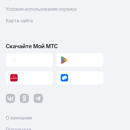
деньги
при
и получайте
Условия использования сервиса
покупке
доход 15%
со связью
Карта сайта
Платежи
МТС
и
переводы
Пополнить
Скачайте Мой МТС
номер
МТС
Настройки
автоплатежа
Пополнить
номер
другого
оператора
Оплата
интернета
О компании
и
ТВ
Поддержка