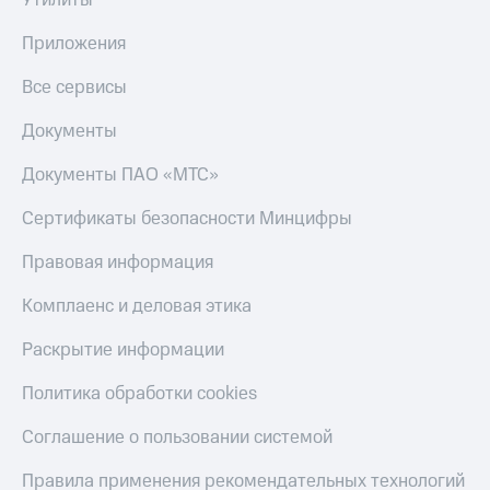
Утилиты
Акции
Финансы
Условия
Инвестиции
Приложения
пополнения
Получайте
Все сервисы
Скидка
доход
30%
онлайн
Документы
на связь
Страхование
Документы ПАО «МТС»
Тарифы
Покупка
RED,
полисов
Сертификаты безопасности Минцифры
РИИЛ
онлайн
и МТС Супер
дешевле
Правовая информация
Скидка 30%
при оплате
на связь
с карты
Комплаенс и деловая этика
МТС Деньги
С картой
Раскрытие информации
МТС
Обзоры
Деньги
товаров
Политика обработки cookies
МТС
Скидки
Накопления
Соглашение о пользовании системой
до 40%
на смартфоны
Откладывайте
Правила применения рекомендательных технологий