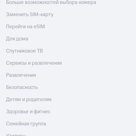
Больше возможностей выбора номера
доход
Приложения
онлайн
от МТС
Заменить SIM-карту
Страхование
Акции
Перейти на eSIM
Покупка
Приложения
полисов
Для дома
КИОН
онлайн
Спутниковое ТВ
КИОН
Скидка 30%
Музыка
на связь
Сервисы и развлечения
КИОН
С картой
Строки
Развлечения
МТС
Деньги
Live
Безопасность
МТС
Накопления
Гудок
Детям и родителям
Откладывайте
Мой
Здоровье и фитнес
деньги
МТС
и получайте
Семейная группа
доход 15%
Все
приложения