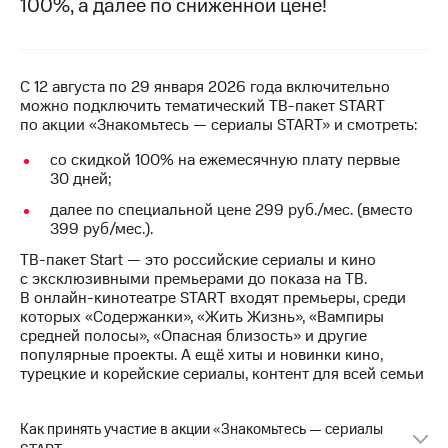
100%, а далее по сниженной цене!
на связь
Роуминг
Тарифы
RED,
С 12 августа по 29 января 2026 года включительно
Семейная
РИИЛ
можно подключить тематический ТВ-пакет START
группа
и МТС
по акции «Знакомьтесь — сериалы START» и смотреть:
Супер
Заказать
дешевле
со скидкой 100% на ежемесячную плату первые
SIM-
при
30 дней;
карту
оплате
с карты
далее по специальной цене 299 руб./мес. (вместо
Оформить
МТС
399 руб/мес.).
eSIM
Деньги
ТВ-пакет Start — это российские сериалы и кино
с эксклюзивными премьерами до показа на ТВ.
SIM-
Спутниковое ТВ
В онлайн-кинотеатре START входят премьеры, среди
карта
которых «Содержанки», «Жить Жизнь», «Вампиры
для
Выберите
средней полосы», «Опасная близость» и другие
иностранцев
и подключите
популярные проекты. А ещё хиты и новинки кино,
ТВ
турецкие и корейские сериалы, контент для всей семьи
Оформить
с выгодным
чистый
тарифом
номер
Как принять участие в акции «Знакомьтесь — сериалы