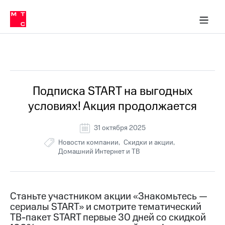
Перенести
ка 30% на связь
обильная связь
Сервисы и подписки
Интернет-магазин
Для дома
Скидка 30% на связь
Личные кабинеты
Финансы
Приложения
номер
ичные кабинеты
в МТС
Мобильная
связь
Все Новости
Тарифы
Интернет
и
ТВ
Услуги
Подписка START на выгодных
Спутниковое
условиях! Акция продолжается
ТВ
Роуминг
МТС
31 октября 2025
Деньги
Новости компании
Скидки и акции
Личный
Домашний Интернет и ТВ
кабинет
Мобильная связь
Скачать
Перенести
приложение
номер
Мой
в МТС
МТС
Станьте участником акции «Знакомьтесь —
Акции
Тарифы
сериалы START» и смотрите тематический
ТВ-пакет START первые 30 дней со скидкой
Скидка 30%
Услуги