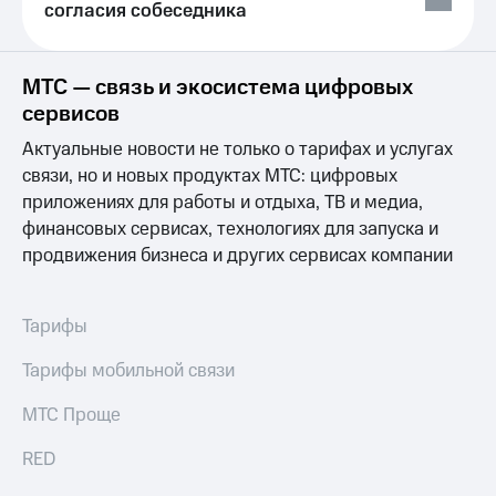
общие
согласия собеседника
подписки
КИОН
и услуги,
Музыка
доступ
МТС — связь и экосистема цифровых
к геолокации
КИОН
Кино,
сервисов
Строки
музыка,
Актуальные новости не только о тарифах и услугах
книги
Live
и не
связи, но и новых продуктах МТС: цифровых
только
приложениях для работы и отдыха, ТВ и медиа,
Гудок
финансовых сервисах, технологиях для запуска и
Безопасность
Мой
продвижения бизнеса и других сервисах компании
МТС
Финансы
Все
Детям
Тарифы
приложения
и родителям
Тарифы мобильной связи
Инвестиции
Здоровье
и фитнес
Получайте
МТС Проще
доход
Приложения
онлайн
RED
от МТС
Страхование