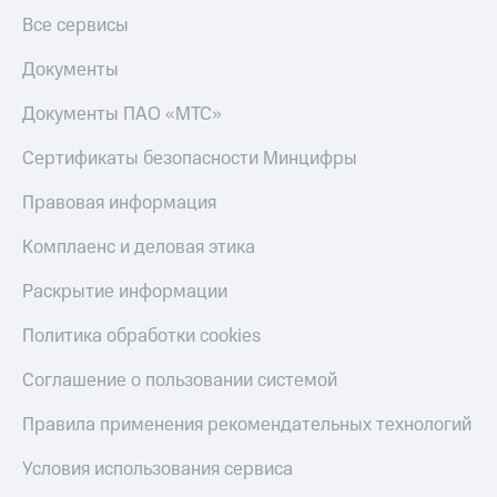
Все сервисы
Оплата
по QR-
Документы
коду
за границей
Документы ПАО «МТС»
тернет-магазин
Сертификаты безопасности Минцифры
Смартфоны
Правовая информация
Наушники
и
Комплаенс и деловая этика
колонки
Раскрытие информации
Умные
часы
Политика обработки cookies
и
трекеры
Соглашение о пользовании системой
Умный
дом
Правила применения рекомендательных технологий
Планшеты
Условия использования сервиса