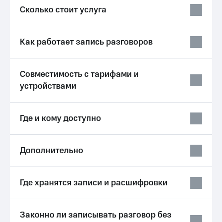
Спутниковое
Скидка
Сколько стоит услуга
ТВ
на тарифы,
общие
Услуги
подписки
Как работает запись разговоров
и услуги,
Поддержка
доступ
к геолокации
Сертификаты
висы и подписки
Совместимость с тарифами и
МТС
безопасности
устройствами
Premium
Всё
Подписка
под
Где и кому доступно
на гигабайты
рукой
интернета,
в Мой МТС
фильмы,
музыка
Дополнительно
Посмотрите,
и многое
что
другое
полезного
Семейная
есть
Где хранятся записи и расшифровки
группа
в нашем
приложении
Скидка
на тарифы,
Законно ли записывать разговор без
КИОН