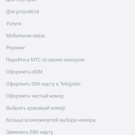
Получайте
доход
Тарифы
Для устройств
онлайн
RED,
Страхование
РИИЛ
Услуги
и МТС Супер
Покупка
дешевле
полисов
Мобильная связь
при оплате
онлайн
с карты
Скидка 30%
Роуминг
МТС Деньги
на связь
Перейти в МТС со своим номером
Обзоры
С картой
товаров
МТС
Оформить eSIM
Деньги
Скидки
МТС
Оформить SIM-карту в Telegram
до 40%
Накопления
на смартфоны
Оформить чистый номер
Откладывайте
деньги
при
Выбрать красивый номер
и получайте
покупке
доход 15%
со связью
Больше возможностей выбора номера
Платежи
МТС
и
Заменить SIM-карту
переводы