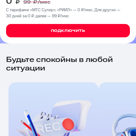
0
₽
99
₽/мес
на связь
С тарифами «МТС Супер», «РИИЛ» — 0 ₽/мес. Для других —
Роуминг
30 дней за 0 ₽, далее — 99 ₽/мес
Тарифы
RED,
Семейная
РИИЛ
ПОДКЛЮЧИТЬ
группа
и МТС
Супер
Заказать
дешевле
SIM-
при
карту
оплате
Будьте спокойны в любой
с карты
ситуации
Оформить
МТС
eSIM
Деньги
SIM-
Спутниковое ТВ
карта
для
Выберите
иностранцев
и подключите
ТВ
Оформить
с выгодным
чистый
тарифом
номер
Интернет,