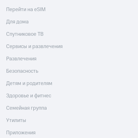
Пополнить
Перейти на eSIM
номер
МТС
Для дома
Настройки
Спутниковое ТВ
автоплатежа
Сервисы и развлечения
Пополнить
номер
Развлечения
другого
оператора
Безопасность
Оплата
Детям и родителям
интернета
и
Здоровье и фитнес
ТВ
Семейная группа
Переводы
с
телефона
Утилиты
на карту
Приложения
МТС Pay