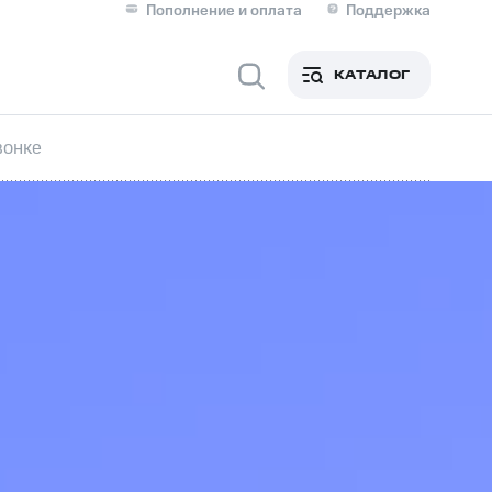
Пополнение и оплата
Поддержка
Скидка 30% на связь
Личные кабинеты
КАТАЛОГ
Мобильная связь
вонке
IM-карта для иностранцев
M
Для дома
Сервисы и подписки
фитнес
Приложения от МТС