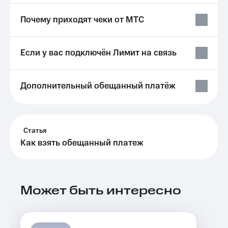
Выбрать
ТВ и телефон
красивый
для дома
Почему приходят чеки от МТС
номер
Личный
Заменить
кабинет
SIM-
спутникового
Если у вас подключён Лимит на связь
карту
ТВ
Скачать
Перейти
приложение
Дополнительный обещанный платёж
на
Мой
eSIM
МТС
МТС
Для дома
Premium
Спутниковое ТВ
Статья
Выберите
Подписка
Как взять обещанный платеж
и подключите
на гигабайты
ТВ
интернета,
с выгодным
фильмы,
тарифом
музыка
и многое
Может быть интересно
Интернет,
другое
ТВ и телефон
Семейная
для дома
группа