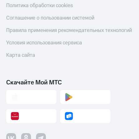
Политика обработки cookies
Оплата
по QR-
Соглашение о пользовании системой
коду
за границей
Правила применения рекомендательных технологий
тернет-магазин
Условия использования сервиса
Смартфоны
Карта сайта
Наушники
и
колонки
Скачайте Мой МТС
Умные
часы
и
трекеры
Умный
дом
Планшеты