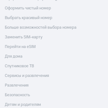
Получайте
доход
Оформить чистый номер
Тарифы
онлайн
RED,
Страхование
РИИЛ
Выбрать красивый номер
и МТС Супер
Покупка
дешевле
Больше возможностей выбора номера
полисов
при оплате
онлайн
с карты
Заменить SIM-карту
Скидка 30%
МТС Деньги
на связь
Перейти на eSIM
Обзоры
С картой
товаров
МТС
Для дома
Деньги
Скидки
МТС
Спутниковое ТВ
до 40%
Накопления
на смартфоны
Сервисы и развлечения
Откладывайте
деньги
при
Развлечения
и получайте
покупке
доход 15%
со связью
Безопасность
Платежи
МТС
и
Детям и родителям
переводы