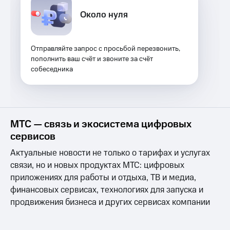
Спутниковое
Скидка
Около нуля
ТВ
на тарифы,
общие
Услуги
подписки
и услуги,
Отправляйте запрос с просьбой перезвонить,
Поддержка
доступ
пополнить ваш счёт и звоните за счёт
к геолокации
собеседника
Сертификаты
висы и подписки
МТС
безопасности
Premium
Всё
Подписка
под
МТС — связь и экосистема цифровых
на гигабайты
рукой
интернета,
сервисов
в Мой МТС
фильмы,
Актуальные новости не только о тарифах и услугах
музыка
Посмотрите,
и многое
связи, но и новых продуктах МТС: цифровых
что
другое
приложениях для работы и отдыха, ТВ и медиа,
полезного
Семейная
есть
финансовых сервисах, технологиях для запуска и
группа
в нашем
продвижения бизнеса и других сервисах компании
приложении
Скидка
на тарифы,
КИОН