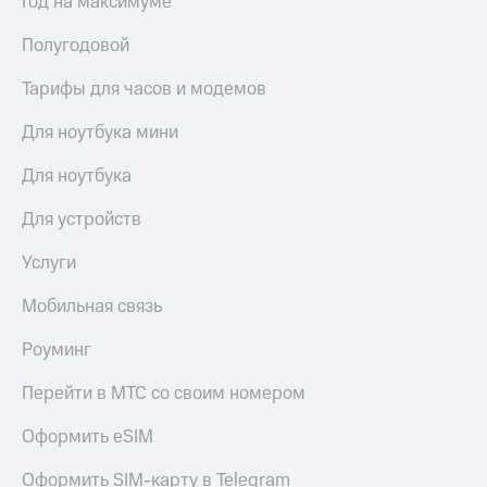
Год на максимуме
Акции
Покупка
полисов
Полугодовой
Приложения
онлайн
КИОН
Скидка 30%
Тарифы для часов и модемов
на связь
КИОН
Для ноутбука мини
Музыка
С картой
МТС
Для ноутбука
КИОН
Деньги
Строки
МТС
Для устройств
Накопления
Live
Услуги
Откладывайте
Гудок
деньги
Мобильная связь
и получайте
Мой
доход 15%
МТС
Роуминг
Акции
Условия
Все
Перейти в МТС со своим номером
пополнения
приложения
Финансы
Скидка
Оформить eSIM
Инвестиции
30%
Оформить SIM-карту в Telegram
на связь