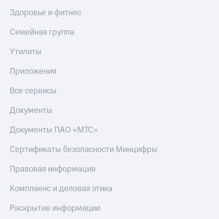
Здоровье и фитнес
Пополнить
номер
Семейная группа
МТС
Настройки
Утилиты
автоплатежа
Приложения
Пополнить
номер
Все сервисы
другого
оператора
Документы
Оплата
Документы ПАО «МТС»
интернета
и
Сертификаты безопасности Минцифры
ТВ
Правовая информация
Переводы
с
Комплаенс и деловая этика
телефона
на карту
Раскрытие информации
МТС Pay