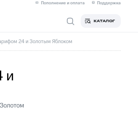
Пополнение и оплата
Поддержка
Скидка 30% на связь
Личные кабинеты
КАТАЛОГ
Мобильная связь
Тарифом 24 и Золотым Яблоком
IM-карта для иностранцев
M
Для дома
4 и
 Золотом
Сервисы и подписки