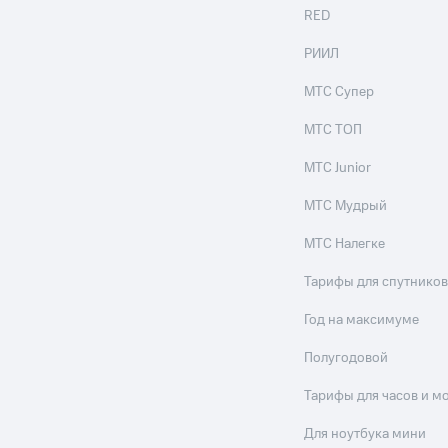
ые часы и трекеры
Умный дом
Планшеты
Акции и 
RED
РИИЛ
ле при оплате с карты МТС Деньги
МТС Супер
МТС ТОП
МТС Junior
МТС Мудрый
МТС Налегке
Тарифы для спутников
Год на максимуме
Полугодовой
Тарифы для часов и м
Для ноутбука мини