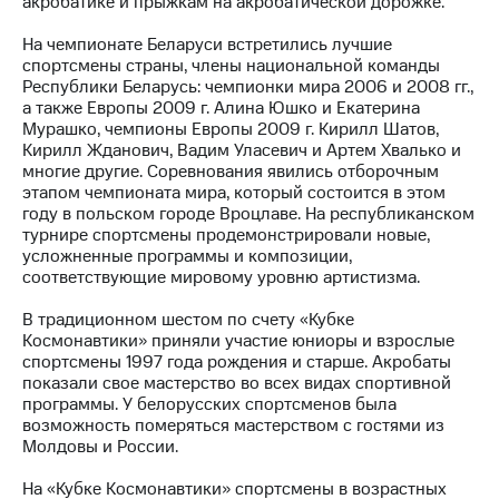
акробатике и прыжкам на акробатической дорожке.
МТС
На чемпионате Беларуси встретились лучшие
о технологиях
спортсмены страны, члены национальной команды
Республики Беларусь: чемпионки мира 2006 и 2008 гг.,
Достижения
а также Европы 2009 г. Алина Юшко и Екатерина
Мурашко, чемпионы Европы 2009 г. Кирилл Шатов,
Интервью
Кирилл Жданович, Вадим Уласевич и Артем Хвалько и
многие другие. Соревнования явились отборочным
Финансовая
этапом чемпионата мира, который состоится в этом
отчетность
году в польском городе Вроцлаве. На республиканском
турнире спортсмены продемонстрировали новые,
Контакты
усложненные программы и композиции,
соответствующие мировому уровню артистизма.
Новости
в
В традиционном шестом по счету «Кубке
регионе
Космонавтики» приняли участие юниоры и взрослые
спортсмены 1997 года рождения и старше. Акробаты
м и акционерам
показали свое мастерство во всех видах спортивной
Корпоративное
программы. У белорусских спортсменов была
управление
возможность померяться мастерством с гостями из
Молдовы и России.
Корпоративный
секретарь
На «Кубке Космонавтики» спортсмены в возрастных