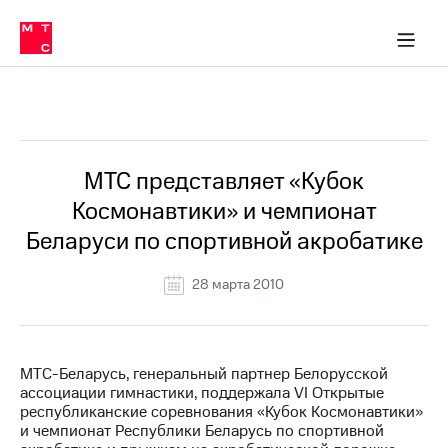
О
сторам и акционерам
Комплаенс и деловая этика
Устойчивое развитие
Медиа-центр
О МТС
О МТС
На главную
компании
О
компании
Стратегия
Стратегия
Все Новости
Карьера
в МТС
Карьера
в МТС
Пресс-
МТС представляет «Кубок
релизы
История
Космонавтики» и чемпионат
компании
МТС
Беларуси по спортивной акробатике
о технологиях
Руководство
региона
28 марта 2010
Правовая
информация
Контакты
МТС-Беларусь, генеральный партнер Белорусской
ассоциации гимнастики, поддержала VI Открытые
Медиа-центр
республиканские соревнования «Кубок Космонавтики»
Пресс-
и чемпионат Республики Беларусь по спортивной
релизы