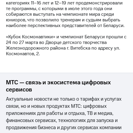
Раскрытие
категориях 11–16 лет и 12–19 лет продемонстрировали
информации
те программы, с которыми в июле этого года они
Информация
собираются выступать на чемпионате мира среди
акционерам
юниоров, что позволило тренерам и судьям выбрать
Документы
наиболее перспективных представителей от Беларуси.
ПАО
"МТС"
«Кубок Космонавтики» и чемпионат Беларуси прошли с
Собрания
24 по 27 марта во Дворце детского творчества
акционеров
Железнодорожного района г. Витебска по адресу ул.
Личный
Космонавтов, 2.
кабинет
акционера
Акционерный
капитал
Контроль
МТС — связь и экосистема цифровых
и
сервисов
аудит
Рынок
Актуальные новости не только о тарифах и услугах
акций
связи, но и новых продуктах МТС: цифровых
приложениях для работы и отдыха, ТВ и медиа,
Описание
Программа
финансовых сервисах, технологиях для запуска и
приобретения
продвижения бизнеса и других сервисах компании
Порядок