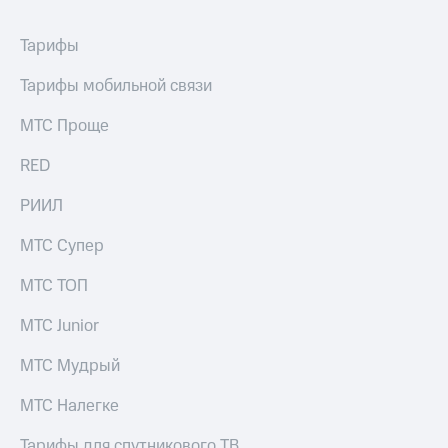
выкупа
акций
Тарифы
Дивиденды
Рынок
Тарифы мобильной связи
облигаций
МТС Проще
Описание
Еврооблигации-2023
Уведомление
RED
о
погашении
РИИЛ
именных
облигаций
МТС Супер
Другое
МТС ТОП
Регистратор
Реквизиты
МТС Junior
Контакты
йчивое развитие
МТС Мудрый
и деловая этика
На главную
МТС Налегке
Тарифы для спутникового ТВ