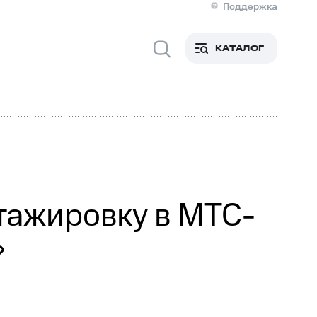
Поддержка
О МТС
я информация
Контакты
КАТАЛОГ
Медиа-центр
кты
Новости в регионе
Инвесторам и акционерам
ция акционерам
Документы
роль и аудит
Рынок акций
й
Описание
р
Реквизиты
Контакты
Устойчивое развитие
Комплаенс и деловая этика
На главную
тажировку в МТС-
»