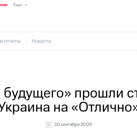
ании
Еще
ТС
Пресс-релизы
МТС о технологиях
ТС
История компании
Руководство региона
Правова
стижения
Интервью
Финансовая отчетность
Конта
 и отчеты
Новости
тивный секретарь
Раскрытие информации
Информа
ный кабинет акционера
Акционерный капитал
Конт
Порядок выкупа акций
Дивиденды
Рынок облигаци
 погашении именных облигаций
Другое
Регистрато
будущего» прошли с
Украина на «Отлично
30 сентября 2009