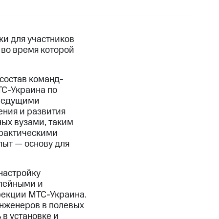
ки для участников
во время которой
 состав команд-
ТС-Украина по
 ведущими
ения и развития
ых вузами, таким
практическими
пыт — основу для
настройку
лейными и
рекции МТС-Украина.
инженеров в полевых
 в установке и