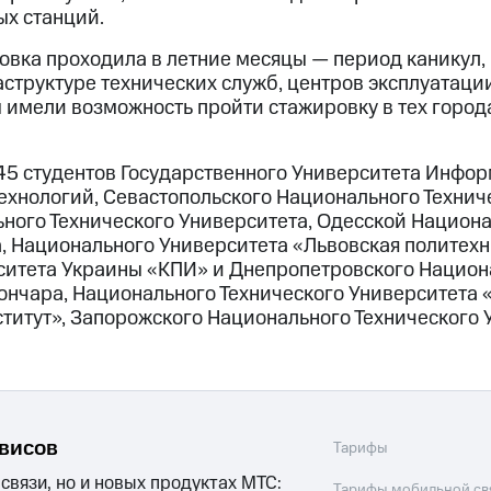
х станций.
ровка проходила в летние месяцы — период каникул,
структуре технических служб, центров эксплуатаци
 имели возможность пройти стажировку в тех города
5 студентов Государственного Университета Инфо
хнологий, Севастопольского Национального Техниче
ного Технического Университета, Одесской Национ
ва, Национального Университета «Львовская политех
ситета Украины «КПИ» и Днепропетровского Национ
Гончара, Национального Технического Университета
титут», Запорожского Национального Технического 
рвисов
Тарифы
 связи, но и новых продуктах МТС:
Тарифы мобильной св