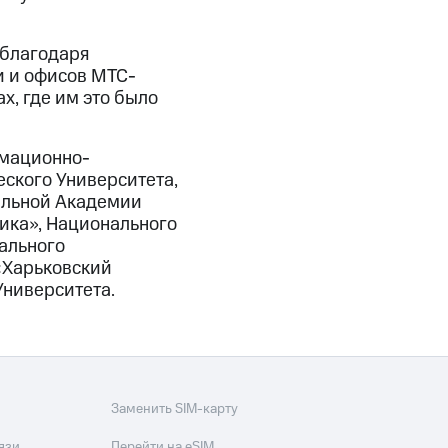
 благодаря
и и офисов МТС-
х, где им это было
рмационно-
ского Университета,
альной Академии
ника», Национального
ального
 «Харьковский
Университета.
Заменить SIM-карту
язи
Перейти на eSIM