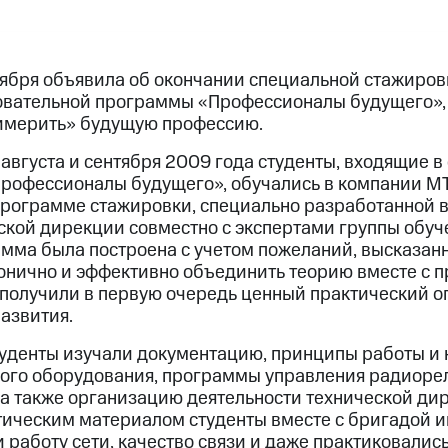
ября объявила об окончании специальной стажиров
вательной программы «Профессионалы будущего», 
римерить» будущую профессию.
августа и сентября 2009 года студенты, входящие в
Профессионалы будущего», обучались в компании М
программе стажировки, специально разработанной
кой дирекции совместно с экспертами группы обуч
мма была построена с учетом пожеланий, высказанн
онично и эффективно объединить теорию вместе с 
 получили в первую очередь ценный практический о
азвития.
туденты изучали документацию, принципы работы и 
ого оборудования, программы управления радиоре
 а также организацию деятельности технической ди
тическим материалом студенты вместе с бригадой 
 работу сети, качество связи и даже практиковались