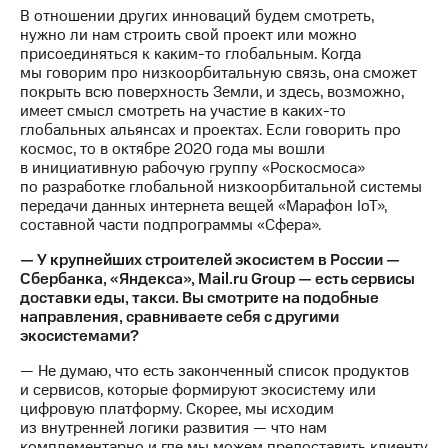
В отношении других инноваций будем смотреть,
нужно ли нам строить свой проект или можно
присоединяться к каким-то глобальным. Когда
мы говорим про низкоорбитальную связь, она сможет
покрыть всю поверхность Земли, и здесь, возможно,
имеет смысл смотреть на участие в каких-то
глобальных альянсах и проектах. Если говорить про
космос, то в октябре 2020 года мы вошли
в инициативную рабочую группу «Роскосмоса»
по разработке глобальной низкоорбитальной системы
передачи данных интернета вещей «Марафон IoT»,
составной части подпрограммы «Сфера».
— У крупнейших строителей экосистем в России —
Сбербанка, «Яндекса», Mail.ru Group — есть сервисы
доставки еды, такси. Вы смотрите на подобные
направления, сравниваете себя с другими
экосистемами?
— Не думаю, что есть законченный список продуктов
и сервисов, которые формируют экосистему или
цифровую платформу. Скорее, мы исходим
из внутренней логики развития — что нам
комплементарно и где мы можем предоставить клиенту