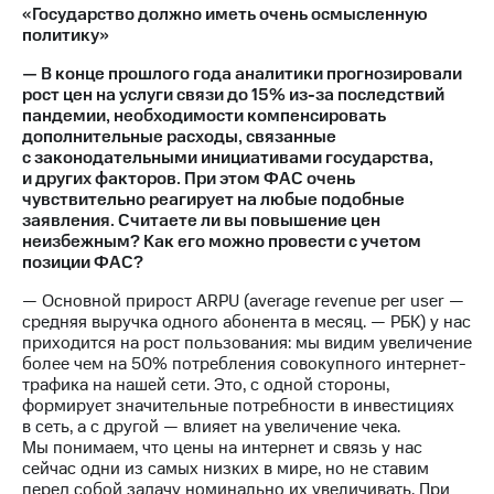
«Государство должно иметь очень осмысленную
политику»
— В конце прошлого года аналитики прогнозировали
рост цен на услуги связи до 15% из-за последствий
пандемии, необходимости компенсировать
дополнительные расходы, связанные
с законодательными инициативами государства,
и других факторов. При этом ФАС очень
чувствительно реагирует на любые подобные
заявления. Считаете ли вы повышение цен
неизбежным? Как его можно провести с учетом
позиции ФАС?
— Основной прирост ARPU (average revenue per user —
средняя выручка одного абонента в месяц. — РБК) у нас
приходится на рост пользования: мы видим увеличение
более чем на 50% потребления совокупного интернет-
трафика на нашей сети. Это, с одной стороны,
формирует значительные потребности в инвестициях
в сеть, а с другой — влияет на увеличение чека.
Мы понимаем, что цены на интернет и связь у нас
сейчас одни из самых низких в мире, но не ставим
перед собой задачу номинально их увеличивать. При