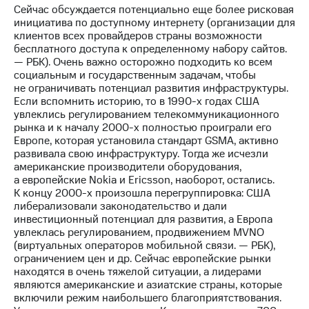
Сейчас обсуждается потенциально еще более рисковая
инициатива по доступному интернету (организации для
клиентов всех провайдеров страны возможности
бесплатного доступа к определенному набору сайтов.
— РБК). Очень важно осторожно подходить ко всем
социальным и государственным задачам, чтобы
не ограничивать потенциал развития инфраструктуры.
Если вспомнить историю, то в 1990-х годах США
увлеклись регулированием телекоммуникационного
рынка и к началу 2000-х полностью проиграли его
Европе, которая установила стандарт GSMA, активно
развивала свою инфраструктуру. Тогда же исчезли
американские производители оборудования,
а европейские Nokia и Ericsson, наоборот, остались.
К концу 2000-х произошла перегруппировка: США
либерализовали законодательство и дали
инвестиционный потенциал для развития, а Европа
увлеклась регулированием, продвижением MVNO
(виртуальных операторов мобильной связи. — РБК),
ограничением цен и др. Сейчас европейские рынки
находятся в очень тяжелой ситуации, а лидерами
являются американские и азиатские страны, которые
включили режим наибольшего благоприятствования.