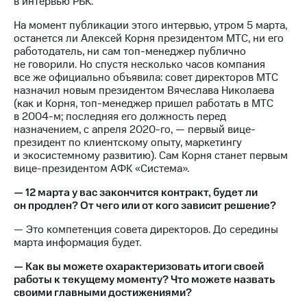
в интервью РБК.
МТС
На момент публикации этого интервью, утром 5 марта,
о технологиях
останется ли Алексей Корня президентом МТС, ни его
работодатель, ни сам топ-менеджер публично
Достижения
не говорили. Но спустя несколько часов компания
все же официально объявила: совет директоров МТС
Интервью
назначил новым президентом Вячеслава Николаева
(как и Корня, топ-менеджер пришел работать в МТС
Финансовая
в 2004-м; последняя его должность перед
отчетность
назначением, с апреля 2020-го, — первый вице-
президент по клиентскому опыту, маркетингу
Контакты
и экосистемному развитию). Сам Корня станет первым
вице-президентом АФК «Система».
Новости
в
— 12 марта у вас закончится контракт, будет ли
регионе
он продлен? От чего или от кого зависит решение?
— Это компетенция совета директоров. До середины
м и акционерам
марта информация будет.
Корпоративное
управление
— Как вы можете охарактеризовать итоги своей
работы к текущему моменту? Что можете назвать
Корпоративный
своими главными достижениями?
секретарь