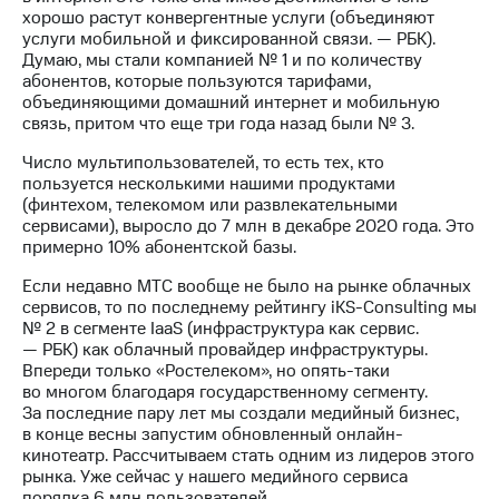
выкупа
хорошо растут конвергентные услуги (объединяют
акций
услуги мобильной и фиксированной связи. — РБК).
Дивиденды
Думаю, мы стали компанией № 1 и по количеству
Рынок
абонентов, которые пользуются тарифами,
облигаций
объединяющими домашний интернет и мобильную
связь, притом что еще три года назад были № 3.
Описание
Еврооблигации-2023
Число мультипользователей, то есть тех, кто
Уведомление
пользуется несколькими нашими продуктами
о
(финтехом, телекомом или развлекательными
погашении
сервисами), выросло до 7 млн в декабре 2020 года. Это
именных
примерно 10% абонентской базы.
облигаций
Если недавно МТС вообще не было на рынке облачных
Другое
сервисов, то по последнему рейтингу iKS-Consulting мы
№ 2 в сегменте IaaS (инфраструктура как сервис.
Регистратор
— РБК) как облачный провайдер инфраструктуры.
Реквизиты
Впереди только «Ростелеком», но опять-таки
Контакты
во многом благодаря государственному сегменту.
йчивое развитие
За последние пару лет мы создали медийный бизнес,
и деловая этика
в конце весны запустим обновленный онлайн-
На главную
кинотеатр. Рассчитываем стать одним из лидеров этого
рынка. Уже сейчас у нашего медийного сервиса
порядка 6 млн пользователей.