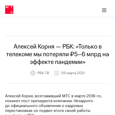
О
сторам и акционерам
Комплаенс и деловая этика
Устойчивое развитие
Медиа-центр
О МТС
О МТС
На главную
компании
О
компании
Стратегия
Стратегия
Все Новости
Карьера
в МТС
Карьера
в МТС
Пресс-
Алексей Корня — РБК: «Только в
релизы
История
телекоме мы потеряли ₽5–6 млрд на
компании
МТС
эффекте пандемии»
о технологиях
Руководство
региона
РБК-ТВ
05 марта 2021
Правовая
информация
Контакты
Алексей Корня, возглавивший МТС в марте 2018-го,
покинет пост президента компании. Незадолго
Медиа-центр
до официального объявления о кадровых
Пресс-
перестановках он подвел итоги своей работы
релизы