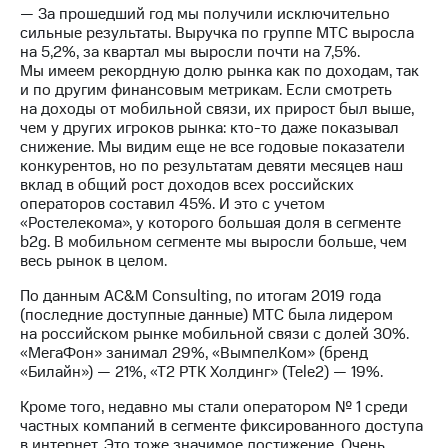
Раскрытие
— За прошедший год мы получили исключительно
информации
сильные результаты. Выручка по группе МТС выросла
Информация
на 5,2%, за квартал мы выросли почти на 7,5%.
акционерам
Мы имеем рекордную долю рынка как по доходам, так
Документы
и по другим финансовым метрикам. Если смотреть
ПАО
на доходы от мобильной связи, их прирост был выше,
"МТС"
чем у других игроков рынка: кто-то даже показывал
Собрания
снижение. Мы видим еще не все годовые показатели
акционеров
конкурентов, но по результатам девяти месяцев наш
Личный
вклад в общий рост доходов всех российских
кабинет
операторов составил 45%. И это с учетом
акционера
«Ростелекома», у которого большая доля в сегменте
Акционерный
b2g. В мобильном сегменте мы выросли больше, чем
капитал
весь рынок в целом.
Контроль
и
По данным AC&M Consulting, по итогам 2019 года
аудит
(последние доступные данные) МТС была лидером
Рынок
на российском рынке мобильной связи с долей 30%.
акций
«МегаФон» занимал 29%, «ВымпелКом» (бренд
«Билайн») — 21%, «Т2 РТК Холдинг» (Tele2) — 19%.
Описание
Программа
Кроме того, недавно мы стали оператором № 1 среди
приобретения
частных компаний в сегменте фиксированного доступа
Порядок
в интернет. Это тоже значимое достижение. Очень