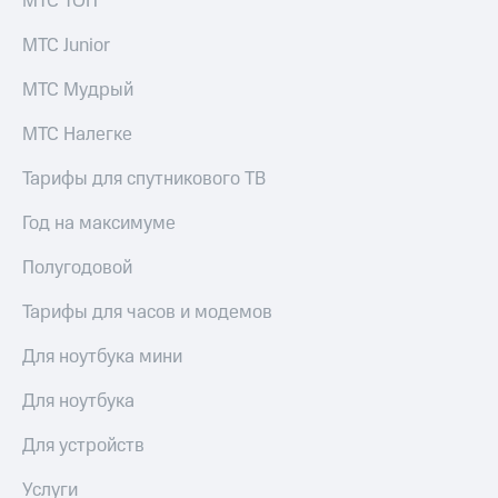
МТС ТОП
выкупа
акций
МТС Junior
Дивиденды
Рынок
МТС Мудрый
облигаций
МТС Налегке
Описание
Еврооблигации-2023
Тарифы для спутникового ТВ
Уведомление
о
Год на максимуме
погашении
именных
Полугодовой
облигаций
Другое
Тарифы для часов и модемов
Регистратор
Реквизиты
Для ноутбука мини
Контакты
йчивое развитие
Для ноутбука
и деловая этика
На главную
Для устройств
Услуги