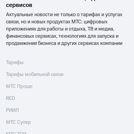
Раскрытие
сервисов
информации
Информация
Актуальные новости не только о тарифах и услугах
акционерам
связи, но и новых продуктах МТС: цифровых
Документы
приложениях для работы и отдыха, ТВ и медиа,
ПАО
"МТС"
финансовых сервисах, технологиях для запуска и
Собрания
продвижения бизнеса и других сервисах компании
акционеров
Личный
кабинет
Тарифы
акционера
Акционерный
Тарифы мобильной связи
капитал
Контроль
МТС Проще
и
аудит
Рынок
RED
акций
РИИЛ
Описание
Программа
МТС Супер
приобретения
Порядок