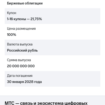
Биржевые облигации
МТС
о технологиях
Купон
1-16 купоны — 21,75%
Достижения
Цена размещения
Интервью
100%
Финансовая
отчетность
Валюта выпуска
Российский рубль
Контакты
Сумма выпуска
Новости
в
20 000 000 000
регионе
Дата погашения
м и акционерам
30 января 2028 года
Корпоративное
управление
Корпоративный
секретарь
МТС — связь и экосистема цифровых