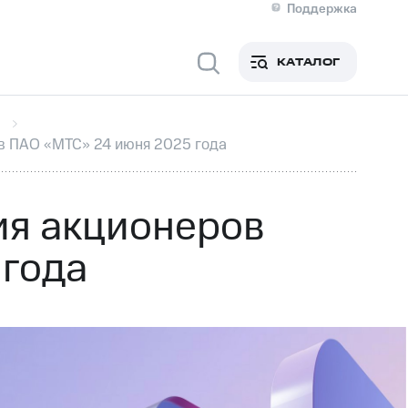
Поддержка
О МТС
я информация
Контакты
КАТАЛОГ
Медиа-центр
кты
Новости в регионе
Инвесторам и акционерам
ция акционерам
Документы
в ПАО «МТС» 24 июня 2025 года
роль и аудит
Рынок акций
й
Описание
р
Реквизиты
Контакты
ия акционеров
Устойчивое развитие
Комплаенс и деловая этика
 года
На главную