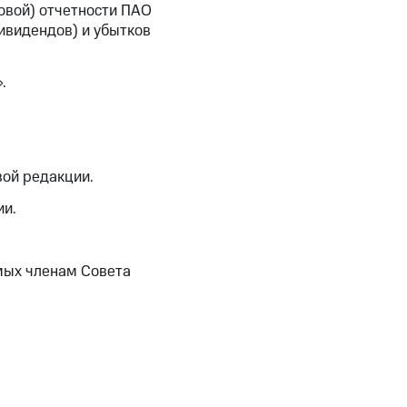
овой) отчетности ПАО
ивидендов) и убытков
.
ой редакции.
ии.
мых членам Совета