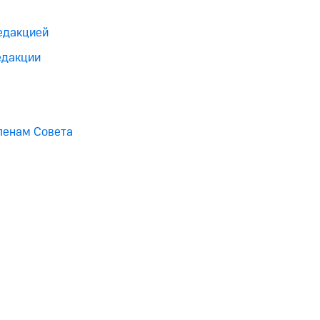
редакцией
едакции
ленам Совета