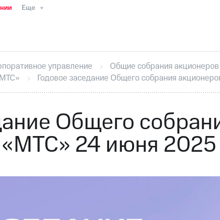
ании
Еще
ТС
Пресс-релизы
МТС о технологиях
ТС
История компании
Руководство региона
Правова
стижения
Интервью
Финансовая отчетность
Конта
рпоративное управление
Общие собрания акционеров
тивный секретарь
Раскрытие информации
Информа
«МТС»
Годовое заседание Общего собрания акционеро
ный кабинет акционера
Акционерный капитал
Конт
Порядок выкупа акций
Дивиденды
Рынок облигаци
 погашении именных облигаций
Другое
Регистрато
дание Общего собран
«МТС» 24 июня 2025