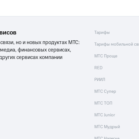
рвисов
Тарифы
 связи, но и новых продуктах МТС:
Тарифы мобильной св
 медиа, финансовых сервисах,
МТС Проще
 других сервисах компании
RED
РИИЛ
МТС Супер
МТС ТОП
МТС Junior
МТС Мудрый
МТС Налегке