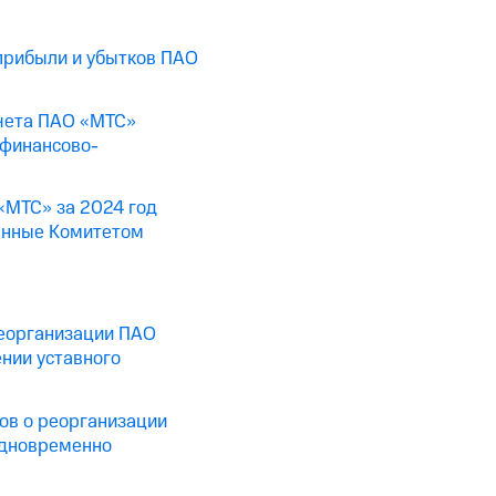
прибыли и убытков ПАО
тчета ПАО «МТС»
 финансово-
«МТС» за 2024 год
енные Комитетом
реорганизации ПАО
нии уставного
ов о реорганизации
одновременно